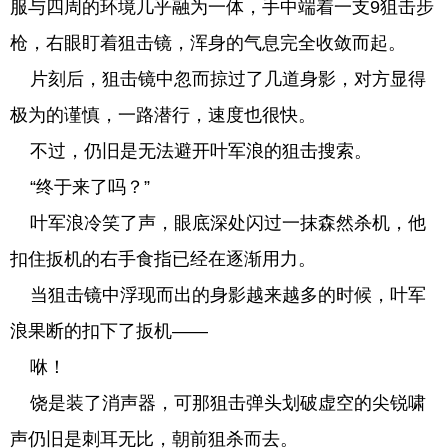
服与四周的环境几乎融为一体，手中端着一支9狙击步
枪，右眼盯着狙击镜，浑身的气息完全收敛而起。
片刻后，狙击镜中忽而掠过了几道身影，对方显得
极为的谨慎，一路潜行，速度也很快。
不过，仍旧是无法避开叶军浪的狙击搜索。
“终于来了吗？”
叶军浪冷笑了声，眼底深处闪过一抹森然杀机，他
扣住扳机的右手食指已经在逐渐用力。
当狙击镜中浮现而出的身影越来越多的时候，叶军
浪果断的扣下了扳机——
咻！
饶是装了消声器，可那狙击弹头划破虚空的尖锐啸
声仍旧是刺耳无比，朝前狙杀而去。