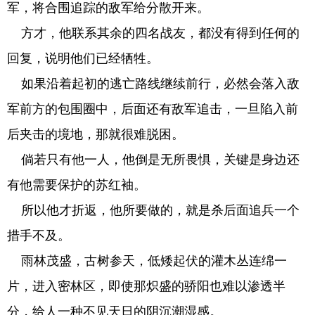
军，将合围追踪的敌军给分散开来。
方才，他联系其余的四名战友，都没有得到任何的
回复，说明他们已经牺牲。
如果沿着起初的逃亡路线继续前行，必然会落入敌
军前方的包围圈中，后面还有敌军追击，一旦陷入前
后夹击的境地，那就很难脱困。
倘若只有他一人，他倒是无所畏惧，关键是身边还
有他需要保护的苏红袖。
所以他才折返，他所要做的，就是杀后面追兵一个
措手不及。
雨林茂盛，古树参天，低矮起伏的灌木丛连绵一
片，进入密林区，即使那炽盛的骄阳也难以渗透半
分，给人一种不见天日的阴沉潮湿感。