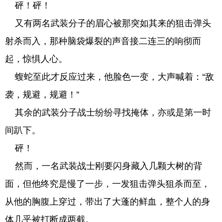
砰！砰！
又有两名武装分子的眉心被那突如其来的狙击弹头
射杀而入，那种脑袋爆裂的声音接二连三的响彻而
起，惊惧人心。
蝮蛇至此才反应过来，他脸色一变，大声喊着：“敌
袭，规避，规避！”
其余的武装分子战士纷纷寻找掩体，亦或是第一时
间趴下。
砰！
然而，一名武装战士刚要闪身藏入几颗大树的背
面，但他终究是慢了一步，一发狙击弹头狙杀而至，
从他的胸腹上穿过，带出了大蓬的鲜血，整个人的身
体几乎被打断成两截。