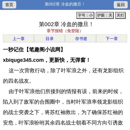
第002章 冷血的撒旦！
首页
返回
字号：小
护眼：关
关灯
第002章 冷血的撒旦！
章节报错（免登陆）
上一章
目录
存书签
下一章
一秒记住【笔趣阁小说网】
xbiquge345.com，更新快，无弹窗！
这一次营救行动，除了叶军浪之外，还有龙影组织
的四名战友。
由于叶军浪他们所接到的情报有误，前来的时候，
陷入到了敌军的合围圈中，当时叶军浪率领龙影组织
的战士突袭之下，将苏红袖救出，为了确保苏红袖的
安危，叶军浪吩咐其余四名战士朝着不同方向引诱敌