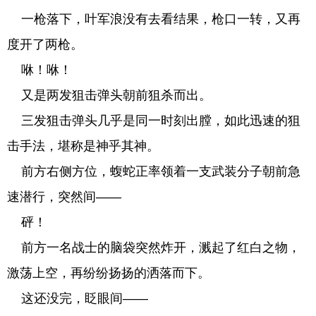
一枪落下，叶军浪没有去看结果，枪口一转，又再
度开了两枪。
咻！咻！
又是两发狙击弹头朝前狙杀而出。
三发狙击弹头几乎是同一时刻出膛，如此迅速的狙
击手法，堪称是神乎其神。
前方右侧方位，蝮蛇正率领着一支武装分子朝前急
速潜行，突然间——
砰！
前方一名战士的脑袋突然炸开，溅起了红白之物，
激荡上空，再纷纷扬扬的洒落而下。
这还没完，眨眼间——