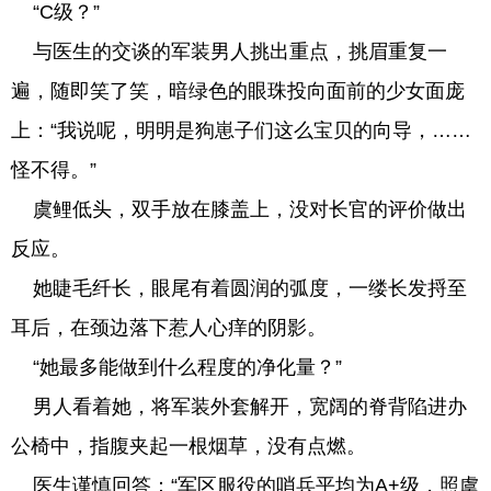
“C级？”
与医生的交谈的军装男人挑出重点，挑眉重复一
遍，随即笑了笑，暗绿色的眼珠投向面前的少女面庞
上：“我说呢，明明是狗崽子们这么宝贝的向导，……
怪不得。”
虞鲤低头，双手放在膝盖上，没对长官的评价做出
反应。
她睫毛纤长，眼尾有着圆润的弧度，一缕长发捋至
耳后，在颈边落下惹人心痒的阴影。
“她最多能做到什么程度的净化量？”
男人看着她，将军装外套解开，宽阔的脊背陷进办
公椅中，指腹夹起一根烟草，没有点燃。
医生谨慎回答：“军区服役的哨兵平均为A+级，照虞