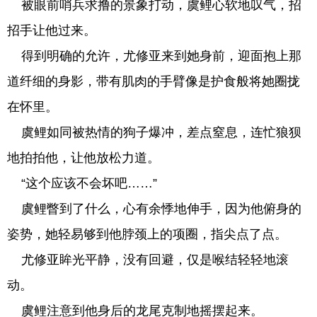
被眼前哨兵求撸的景象打动，虞鲤心软地叹气，招
招手让他过来。
得到明确的允许，尤修亚来到她身前，迎面抱上那
道纤细的身影，带有肌肉的手臂像是护食般将她圈拢
在怀里。
虞鲤如同被热情的狗子爆冲，差点窒息，连忙狼狈
地拍拍他，让他放松力道。
“这个应该不会坏吧……”
虞鲤瞥到了什么，心有余悸地伸手，因为他俯身的
姿势，她轻易够到他脖颈上的项圈，指尖点了点。
尤修亚眸光平静，没有回避，仅是喉结轻轻地滚
动。
虞鲤注意到他身后的龙尾克制地摇摆起来。