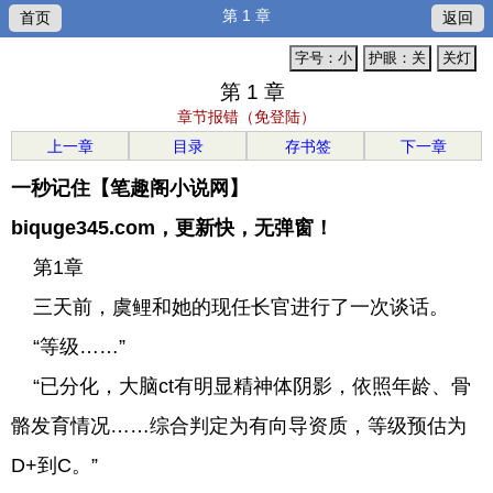
第 1 章
首页
返回
字号：小
护眼：关
关灯
第 1 章
章节报错（免登陆）
上一章
目录
存书签
下一章
一秒记住【笔趣阁小说网】
biquge345.com，更新快，无弹窗！
第1章
三天前，虞鲤和她的现任长官进行了一次谈话。
“等级……”
“已分化，大脑ct有明显精神体阴影，依照年龄、骨
骼发育情况……综合判定为有向导资质，等级预估为
D+到C。”