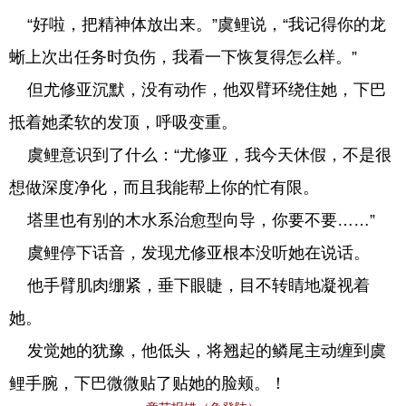
“好啦，把精神体放出来。”虞鲤说，“我记得你的龙
蜥上次出任务时负伤，我看一下恢复得怎么样。”
但尤修亚沉默，没有动作，他双臂环绕住她，下巴
抵着她柔软的发顶，呼吸变重。
虞鲤意识到了什么：“尤修亚，我今天休假，不是很
想做深度净化，而且我能帮上你的忙有限。
塔里也有别的木水系治愈型向导，你要不要……”
虞鲤停下话音，发现尤修亚根本没听她在说话。
他手臂肌肉绷紧，垂下眼睫，目不转睛地凝视着
她。
发觉她的犹豫，他低头，将翘起的鳞尾主动缠到虞
鲤手腕，下巴微微贴了贴她的脸颊。！