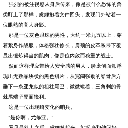
强烈的被注视感从身后传来，像是被什么恐怖的兽
类盯上了那样，虞鲤抱着文件回头，发现门外站着一
位眼熟的高大身影。
那是一位灰色眼珠的男性，大约一米九五以上，穿
着紧身作战服，体格强壮修长，肩颈的皮革系带下覆
显出锻炼得当的肌肉，像是位内敛而稳重的战士。
然而这样理应带给人安全感的男人，脸庞侧面却浮
现出无数晶块状的黑色鳞片，从宽阔强劲的脊骨后方
垂下一条亚龙似的粗壮尾巴，微微蜷着，三角刺的骨
棘尾端坚硬而锋利。
这是一位出现畸变化的哨兵。
“是你啊，尤修亚。”
看见是熟人之后，虞鲤笑起来，站起身和他问好，