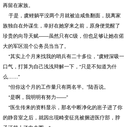
再留在家族。
于是，虞鲤躺平没两个月就被迫咸鱼翻面，脱离家
族独自在外谋生，幸好在她穿来之前，原身便觉醒了
珍贵的向导天赋——虽然只有C级，但也足够让她在偌
大的军区混个公务员当当了。
“其实上个月来找我的哨兵有二十多位，”虞鲤深吸一
口气，打算为自己浅浅辩解一下，“只是不知道为什
么……”
“但你这个月的工作量只有两名半。”陆吾说。
“是啊，我明明有努力——”
“医生传来的资料显示，那名中断净化的崽子进了你
的静音室之后，就因出现畸变征兆被捆进医疗部，脖