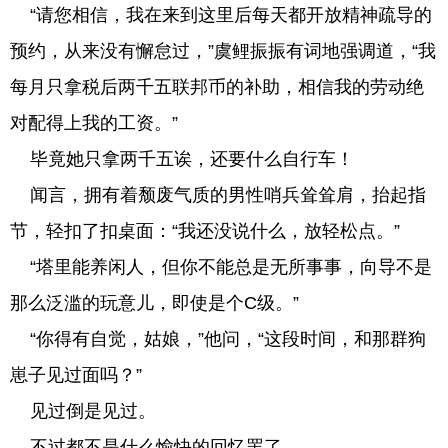
“请您相信，我在来到这里后每天都开放精神疏导的
预约，从来没有懈怠过，”虞鲤振振有词地强调道，“我
每月只拿税后两千五联邦币的补助，相信我的劳动绝
对配得上我的工资。”
毕竟她只拿两千五诶，还要什么自行车！
闻言，拥有着颓废气质的男性哨兵耸耸肩，抬起指
节，轻扣了扣桌面：“我还没说什么，放轻松点。”
“塔里能养闲人，但你不能总是无所事事，向导不是
那么泛滥的玩意儿，即使是个C级。”
“你得有自觉，姑娘，”他问，“这段时间，和那群狗
崽子见过面吗？”
见过倒是见过。
不过都不是什么愉快的回忆罢了。