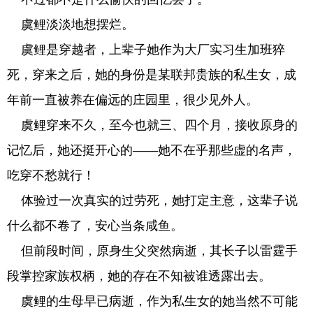
虞鲤淡淡地想摆烂。
虞鲤是穿越者，上辈子她作为大厂实习生加班猝
死，穿来之后，她的身份是某联邦贵族的私生女，成
年前一直被养在偏远的庄园里，很少见外人。
虞鲤穿来不久，至今也就三、四个月，接收原身的
记忆后，她还挺开心的——她不在乎那些虚的名声，
吃穿不愁就行！
体验过一次真实的过劳死，她打定主意，这辈子说
什么都不卷了，安心当条咸鱼。
但前段时间，原身生父突然病逝，其长子以雷霆手
段掌控家族权柄，她的存在不知被谁透露出去。
虞鲤的生母早已病逝，作为私生女的她当然不可能