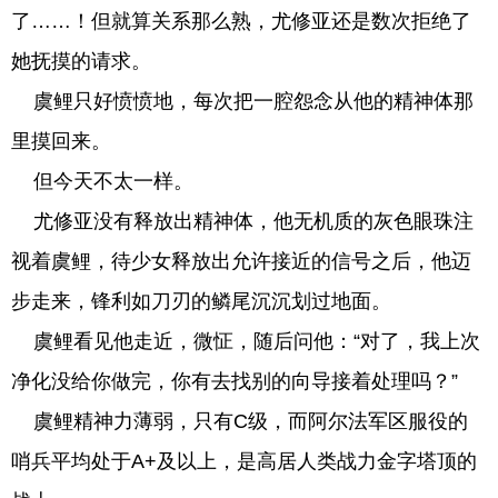
了……！但就算关系那么熟，尤修亚还是数次拒绝了
她抚摸的请求。
虞鲤只好愤愤地，每次把一腔怨念从他的精神体那
里摸回来。
但今天不太一样。
尤修亚没有释放出精神体，他无机质的灰色眼珠注
视着虞鲤，待少女释放出允许接近的信号之后，他迈
步走来，锋利如刀刃的鳞尾沉沉划过地面。
虞鲤看见他走近，微怔，随后问他：“对了，我上次
净化没给你做完，你有去找别的向导接着处理吗？”
虞鲤精神力薄弱，只有C级，而阿尔法军区服役的
哨兵平均处于A+及以上，是高居人类战力金字塔顶的