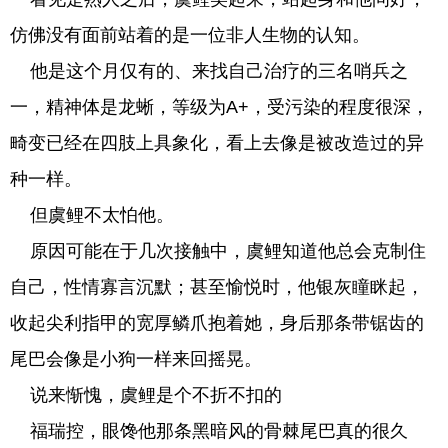
仿佛没有面前站着的是一位非人生物的认知。
他是这个月仅有的、来找自己治疗的三名哨兵之
一，精神体是龙蜥，等级为A+，受污染的程度很深，
畸变已经在四肢上具象化，看上去像是被改造过的异
种一样。
但虞鲤不太怕他。
原因可能在于几次接触中，虞鲤知道他总会克制住
自己，性情寡言沉默；甚至愉悦时，他银灰瞳眯起，
收起尖利指甲的宽厚鳞爪抱着她，身后那条带锯齿的
尾巴会像是小狗一样来回摇晃。
说来惭愧，虞鲤是个不折不扣的
福瑞控，眼馋他那条黑暗风的骨棘尾巴真的很久