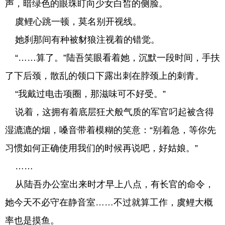
声，暗绿色的眼珠盯向少女白皙的侧脸。
虞鲤心跳一顿，莫名别开视线。
她刹那间有种被豺狼注视着的错觉。
“……算了。”陆吾笑眼看着她，沉默一段时间，手扶
了下后颈，散乱的领口下露出刺在脖颈上的刺青。
“我戴过电击项圈，那滋味可不好受。”
说着，这拥有着底层狂犬般气质的军官叼起被含得
湿漉漉的烟，嗓音带着模糊的笑意：“别着急，等你先
习惯如何正确使用我们的时候再说吧，好姑娘。”
……
从陆吾办公室出来时才早上八点，有长官的命令，
她今天不必守在静音室……不过就算工作，虞鲤大概
率也是摸鱼。