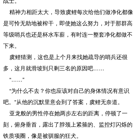
战士。
精神力相距太大，导致虞鲤每次给他们做净化都像
是可怜无助地被榨干，即使她这么努力，对于那群高
等级哨兵也还是杯水车薪，有时连一整套净化都做不
下来。
虞鲤猜测，这也是上个月来找她疏导的哨兵还很
多，这月就滑坡到只剩三名的原因吧……
“……”
“为什么不去？你也应该对自己的身体情况有意识
吧。”从他的沉默里意会到了答案，虞鲤无奈道。
亚龙般的男性停在她两步左右的距离，停顿了一
刻，俯身垂首，露出了脖颈上紧箍的、监控灯闪烁的
铁质项圈，像是被驯服的狂犬。