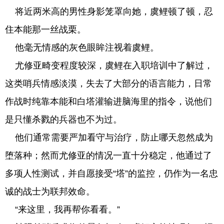
将近两米高的男性身影笼罩向她，虞鲤顿了顿，忍
住本能那一丝战栗。
他毫无情感的灰色眼眸注视着虞鲤。
尤修亚畸变程度较深，虞鲤在入职培训中了解过，
这类哨兵情感淡漠，失去了大部分的语言能力，日常
作战时纯靠本能和白塔灌输进脑海里的指令，说他们
是只懂杀戮的兵器也不为过。
他们通常需要严加看守与治疗，防止哪天忽然成为
堕落种；然而尤修亚的情况一直十分稳定，他通过了
多项人性测试，并自愿接受“塔”的监控，仍作为一名忠
诚的战士为联邦效命。
“来这里，我再帮你看看。”