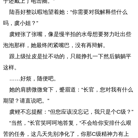
子还戴上了电击圈。”
陆吾好整以暇地望着她：“你需要对我解释些什么
吗，虞小姐？”
虞鲤张了张嘴，像是慢半拍的水母想要努力吐出些
泡泡那样，她最终闭紧嘴巴，没有再辩解。
跟上级扯皮是扯不动的，只能挣扎一下然后躺躺平
这样。
……好烦，随便吧。
她的肩膀微微耷下，蹙眉道：“长官，您对我有什么
期望？请直说吧。”
虞鲤不忘提醒：“但您应该没忘记，我只是个C级？”
“当然，”长官笑呵呵地答复，“不会给你安排什么艰
苦的任务，这几天先别净化了，你那C级精神力有上