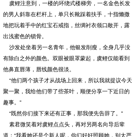
虞鲤注意到，一楼的环绕式楼梯旁，一名金色长发
的男人斜靠在栏杆上，单只长靴踩着扶手，十指懒撒
地把玩着手中的红宝石戒指，丝绸衬衣领口敞开，露
出浅蜜色的锁骨。
沙发处坐着另一名青年，他银发削瘦，全身几乎没
有除白之外的颜色。双眼被眼罩蒙起，虞鲤仅能看到
他鼻直唇薄，唇线颜色很淡。
“他们两个孩子才从战场上回来，所以我就提议今天
聚一聚，我给他们带了些茶叶，顺便分享一下近日的
趣事。”
“既然你们接下来还有正事，那我便先告辞了。”
素君微笑着对虞鲤点点头，再对另两名向导后辈
道：“我看她还是个新人呢，你们好好照顾她，别太严