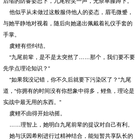
后缩的防备姿态下，九尾轻笑一声，无奈单膝蹲下。
他似乎从未做过这般服侍他人的姿态，眉毛微蹙，
与她平静地对视着，随后向她递出佩戴着礼仪手套的
手掌。
虞鲤有些纠结。
“九尾前辈，是不是太突然了……那个，我们要不要
先学点理论知识？”
“如果我没记错，你不久后就要下污染区了？”九尾
道，“你拥有的时间没有你想象中得多，鲤鱼，理论是
实战中最无用的东西。”
虞鲤不由得开始动摇。
……理智上，她明白九尾前辈的提议对自己有利。
她与沃因希刚进行过精神结合，能短暂共享队长的