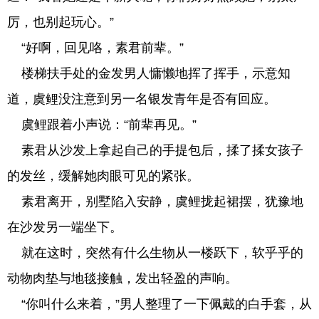
厉，也别起玩心。”
“好啊，回见咯，素君前辈。”
楼梯扶手处的金发男人慵懒地挥了挥手，示意知
道，虞鲤没注意到另一名银发青年是否有回应。
虞鲤跟着小声说：“前辈再见。”
素君从沙发上拿起自己的手提包后，揉了揉女孩子
的发丝，缓解她肉眼可见的紧张。
素君离开，别墅陷入安静，虞鲤拢起裙摆，犹豫地
在沙发另一端坐下。
就在这时，突然有什么生物从一楼跃下，软乎乎的
动物肉垫与地毯接触，发出轻盈的声响。
“你叫什么来着，”男人整理了一下佩戴的白手套，从