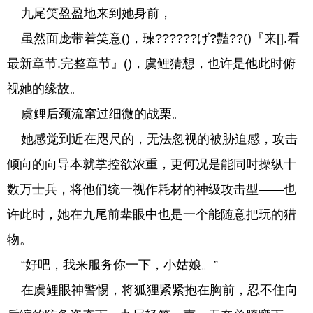
九尾笑盈盈地来到她身前，
虽然面庞带着笑意()，瑓??????げ?豔??()『来[].看
最新章节.完整章节』()，虞鲤猜想，也许是他此时俯
视她的缘故。
虞鲤后颈流窜过细微的战栗。
她感觉到近在咫尺的，无法忽视的被胁迫感，攻击
倾向的向导本就掌控欲浓重，更何况是能同时操纵十
数万士兵，将他们统一视作耗材的神级攻击型——也
许此时，她在九尾前辈眼中也是一个能随意把玩的猎
物。
“好吧，我来服务你一下，小姑娘。”
在虞鲤眼神警惕，将狐狸紧紧抱在胸前，忍不住向