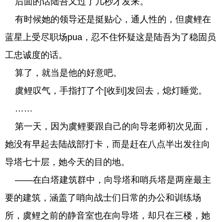
后面的话陆吾又过了几秒才发来。
有时候她的领导还是挺贴心，通人性的，但虞鲤在
蓝星上受尽职场pua，忍不住怀疑这是陆吾为了稳固员
工忠诚度的话。
算了，就当是他的好意吧。
虞鲤叹气，手指打了个[收到]发回去，熄灯睡觉。
……
第一天，因为虞鲤要跟自己的向导老师初次见面，
她没有早起去陆战部打卡，而是赶在八点半出发往向
导塔七十层，她今天的目的地。
——在白塔建筑群中，向导塔和哨兵塔是两座最主
要的建筑，涵盖了哨向战士们日常的办公和训练场
所，虞鲤之前的静音室也在向导塔，却只在三楼，她