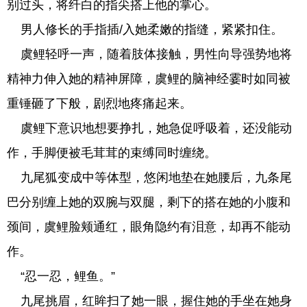
别过头，将纤白的指尖搭上他的掌心。
男人修长的手指插/入她柔嫩的指缝，紧紧扣住。
虞鲤轻呼一声，随着肢体接触，男性向导强势地将
精神力伸入她的精神屏障，虞鲤的脑神经霎时如同被
重锤砸了下般，剧烈地疼痛起来。
虞鲤下意识地想要挣扎，她急促呼吸着，还没能动
作，手脚便被毛茸茸的束缚同时缠绕。
九尾狐变成中等体型，悠闲地垫在她腰后，九条尾
巴分别缠上她的双腕与双腿，剩下的搭在她的小腹和
颈间，虞鲤脸颊通红，眼角隐约有泪意，却再不能动
作。
“忍一忍，鲤鱼。”
九尾挑眉，红眸扫了她一眼，握住她的手坐在她身