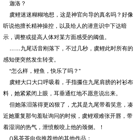
迦洛？
虞鲤迷迷糊糊地想，这是神官向导的真名吗？好像
听说他擅长精神操控，以及给人的潜意识中下达暗
示，调整或提高人体对某方面感受的阈值。
……九尾话音刚落下，不过几秒，虞鲤此时所有的
感知便突然发生转变。
“怎么样，鲤鱼，快乐了吗？”
虞鲤大口大口呼吸着，手指攥住九尾肩膀的衬衫布
料，她紧紧闭上眼，耳垂通红地不愿意说出来。
但她落泪落得更凶狠了，尤其是九尾带着笑意，凑
近她重复那句羞耻询问的时候，虞鲤艰难张开唇，带
着湿润的热气，泄愤般咬上他的颈侧。！
()风茶茶向你推荐他的其他作品：