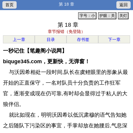
第 18 章
首页
返回
字号：小
护眼：关
关灯
第 18 章
章节报错（免登陆）
上一章
目录
存书签
下一章
一秒记住【笔趣阁小说网】
biquge345.com，更新快，无弹窗！
与沃因希相处一段时间,队长在虞鲤眼里的形象从最
开始的正直保守，一名对队员十分负责的工作狂军
官，逐渐变成现在仍可靠,有时却会显得过于粘人的大
狼伴侣。
就比如现在，明明沃因希以低沉肃穆的语气告知她
之后随队下污染区的事宜，手掌却放在她腰后,气息深