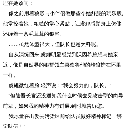
埋在她颈间；
像之前用着狼形与小伴侣做那些令她舒服的玩乐般,
他掌控着她，粗糙的掌心紧贴，让虞鲤感觉身上仿佛
还缠着一条毛茸茸的狼尾。
……虽然体型很大，但队长也是犬科呢。
自从演练回来,虞鲤明显感觉到沃因希总想与她亲
近，像是自然界的狼群领主喜欢将他的雌狼护在怀里
一样。
虞鲤微红着脸,轻声说：“我会努力的，队长。”
“但陆吾长官还没通知我什么时候去见攻击型的向导
前辈，如果我的精神力有进展,到时就告诉您。
我尽量在出发去污染区前给队员做好精神标记，绑
定队伍！”