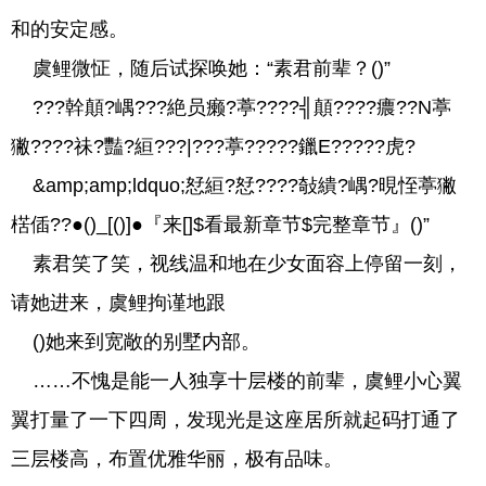
和的安定感。
虞鲤微怔，随后试探唤她：“素君前辈？()”
???幹顛?嵎???絶员癞?葶????╣顛????癑??N葶
獙????祙?豔?絙???|???葶?????鑞E?????虎?
&amp;amp;ldquo;恏絙?恏????敧繢?嵎?晛恎葶獙
楛偛??●()_[()]●『来[]$看最新章节$完整章节』()”
素君笑了笑，视线温和地在少女面容上停留一刻，
请她进来，虞鲤拘谨地跟
()她来到宽敞的别墅内部。
……不愧是能一人独享十层楼的前辈，虞鲤小心翼
翼打量了一下四周，发现光是这座居所就起码打通了
三层楼高，布置优雅华丽，极有品味。