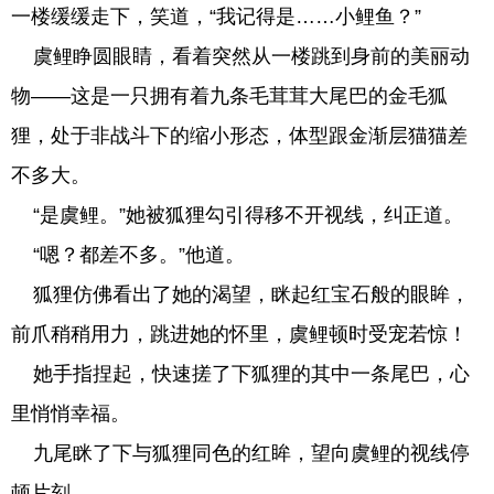
一楼缓缓走下，笑道，“我记得是……小鲤鱼？”
虞鲤睁圆眼睛，看着突然从一楼跳到身前的美丽动
物——这是一只拥有着九条毛茸茸大尾巴的金毛狐
狸，处于非战斗下的缩小形态，体型跟金渐层猫猫差
不多大。
“是虞鲤。”她被狐狸勾引得移不开视线，纠正道。
“嗯？都差不多。”他道。
狐狸仿佛看出了她的渴望，眯起红宝石般的眼眸，
前爪稍稍用力，跳进她的怀里，虞鲤顿时受宠若惊！
她手指捏起，快速搓了下狐狸的其中一条尾巴，心
里悄悄幸福。
九尾眯了下与狐狸同色的红眸，望向虞鲤的视线停
顿片刻。