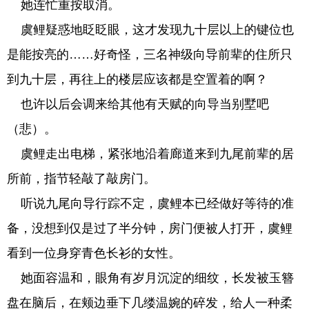
她连忙重按取消。
虞鲤疑惑地眨眨眼，这才发现九十层以上的键位也
是能按亮的……好奇怪，三名神级向导前辈的住所只
到九十层，再往上的楼层应该都是空置着的啊？
也许以后会调来给其他有天赋的向导当别墅吧
（悲）。
虞鲤走出电梯，紧张地沿着廊道来到九尾前辈的居
所前，指节轻敲了敲房门。
听说九尾向导行踪不定，虞鲤本已经做好等待的准
备，没想到仅是过了半分钟，房门便被人打开，虞鲤
看到一位身穿青色长衫的女性。
她面容温和，眼角有岁月沉淀的细纹，长发被玉簪
盘在脑后，在颊边垂下几缕温婉的碎发，给人一种柔