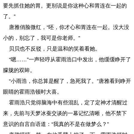
要先抓住她的胃。更别说是你这种心和胃连在一起的
了。”
唐雅俏脸微红，“呸，你才心和胃连在一起。没大没
小的，别忘了，我可是你老师。”
贝贝也不反驳，只是温和的笑着看她。
“嗯……”一声轻哼从霍雨浩口中发出，他缓缓睁开了
朦胧的双眸。
“小雨浩，你总算是醒了，急死我了。”唐雅看到睁开
眼睛的霍雨浩顿时大喜。
霍雨浩只觉得脑海中有些混乱，定了定神才清醒过
来，先前与天梦冰蚕交谈的一幕记忆清晰，他不禁下
意识的自言自语道：“我真的不是在做梦么？”