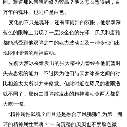
同。难道那风狒狒的修为较高？他又怎么想得到，百
万年的魂环，也同样是白色。
变化的不只是魂环，还有霍雨浩的双眼，他那双深
蓝色的眼眸上出现了一层淡金色的光泽，贝贝和唐雅
都能感受到他双眸之中的魂力波动以及一种令他们出
现瞬间恍惚的精神波动。
先前天梦冰蚕散发出的强大精神力曾经令他们暂时
失去思索的能力，不过因为他们与天梦冰蚕之间的对
比相差太大所以并未察觉。但此时近在咫尺的霍雨浩
就不同了，那份由眼眸散发出的精神波动令两人都是
大吃一惊。
“精神属性武魂？而且还是融合了风狒狒作为第一魂
环的精神属性武魂？”一向沉稳的贝贝也不禁脸色微