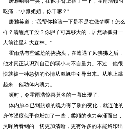
唐雅嘻嘻一笑，在他手臂上掐了一下，霍雨浩顿时
吃痛，“小雅姐姐，你干嘛？”
唐雅笑道：“我帮你检验一下是不是在做梦啊！怎么
样？清醒点了没？你胆子可真够大的，居然敢孤身一
人前往星斗大森林。”
霍雨浩有些尴尬的挠挠头，在遭遇了风狒狒之后，
他才真正认识到自己的弱小与不自量力。不过，他很
快就被一种急切的心情从尴尬中引导出来。从地上跳
起来，催动体内魂力。
顿时，令霍雨浩惊喜莫名的一幕出现了。
体内原本已到瓶颈的魂力有了质的变化，就连他的
身体强度似乎也增加了一些，柔顺的魂力奔涌而出，
灵眸所看到的一切更加清晰，更有许多的本能烙印出