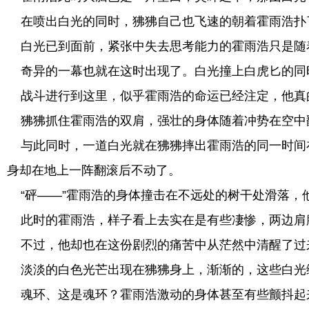
在喷出白光的同时，狒狒自己也飞速的朝着霍雨浩扑
白光已到面前，紧张中失去思考能力的霍雨浩只是随
奇异的一幕也就在这时出现了。白光撞上白虎匕的同
战斗进行到这里，似乎霍雨浩的命运已经注定，他真
狒狒抓住霍雨浩的双肩，强壮的身体随着冲势在空中
与此同时，一道白光就在狒狒摔出霍雨浩的同一时间
身却在地上一阵翻滚后不动了。
“砰——”霍雨浩的身体撞击在不远处的树干处滑落，
此时的霍雨浩，样子看上去实在是有些凄惨，两边肩
不过，他却也在这份剧烈的痛苦中从茫然中清醒了过
淡淡的白色光芒出现在狒狒身上，渐渐的，这些白光
魂环、这是魂环？霍雨浩激动的身体甚至有些颤抖起