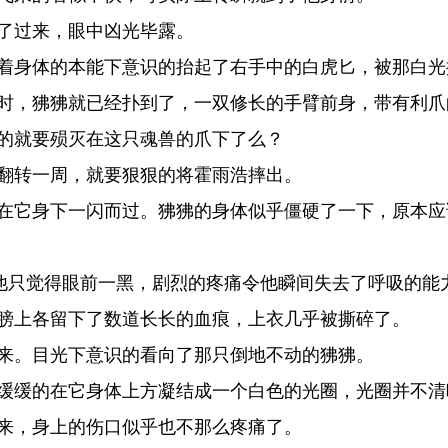
了过来，眼中凶光毕露。
着身体的本能下意识的抬起了右手中的白虎匕，被那白光
时，狒狒就已经扑到了，一双修长的手臂前身，带有利爪
的就要殒灭在这只魂兽的爪下了么？
翻转一周，就要狠狠的将霍雨浩摔出。
在它身下一闪而过。狒狒的身体似乎僵硬了一下，原本应
他只觉得眼前一黑，剧烈的疼痛令他瞬间失去了呼吸的能
膀上各留下了数道长长的血痕，上衣几乎被撕碎了。
来。目光下意识的看向了那只倒地不动的狒狒。
缓缓的在它身体上方凝结成一个白色的光圈，光圈并不清
来，身上的伤口似乎也不那么疼痛了。