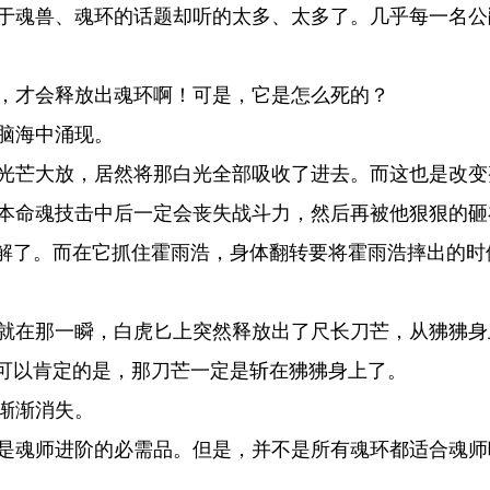
于魂兽、魂环的话题却听的太多、太多了。几乎每一名公
，才会释放出魂环啊！可是，它是怎么死的？
脑海中涌现。
光芒大放，居然将那白光全部吸收了进去。而这也是改变
本命魂技击中后一定会丧失战斗力，然后再被他狠狠的砸
解了。而在它抓住霍雨浩，身体翻转要将霍雨浩摔出的时
就在那一瞬，白虎匕上突然释放出了尺长刀芒，从狒狒身
可以肯定的是，那刀芒一定是斩在狒狒身上了。
渐渐消失。
是魂师进阶的必需品。但是，并不是所有魂环都适合魂师