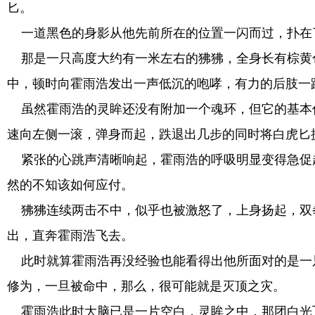
匕。
一道黑色的身影从他先前所在的位置一闪而过，扑在
那是一只高度大约有一米左右的狒狒，全身长有棕黄
中，顿时向霍雨浩发出一声低沉的咆哮，有力的后肢一
虽然霍雨浩的灵眸还没有附加一个魂环，但它的基本
速向左侧一滚，弹身而起，跌退出几步的同时将白虎匕
紧张的心跳声清晰响起，霍雨浩的呼吸明显变得急促
然的不知该如何应付。
狒狒连续两击不中，似乎也被激怒了，上身扬起，双
出，直奔霍雨浩飞去。
此时就算霍雨浩再没经验也能看得出他所面对的是一
修为，一旦被命中，那么，很可能就是灭顶之灾。
霍雨浩此时大脑已是一片空白，灵眸之中，那团白光