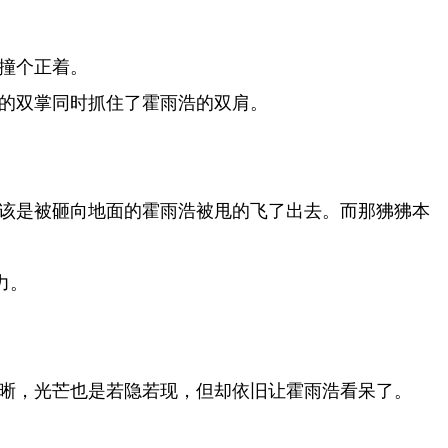
撞个正着。
的双掌同时抓住了霍雨浩的双肩。
该是被砸向地面的霍雨浩被甩的飞了出去。而那狒狒本
力。
晰，光芒也是若隐若现，但却依旧让霍雨浩看呆了。