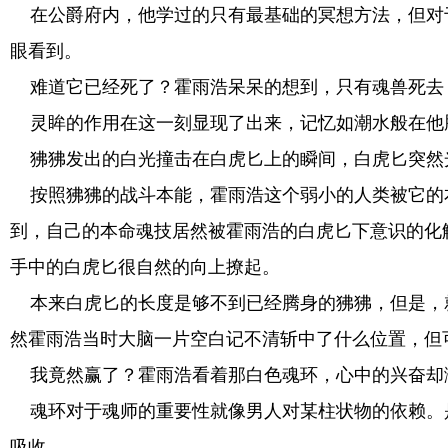
在公爵府内，他学过的只有最基础的冥想方法，但对
眼看到。
难道它已经死了？霍雨浩呆呆的想到，只有魂兽死去
灵眸的作用在这一刻显现了出来，记忆如潮水般在他
狒狒发出的白光撞击在白虎匕上的瞬间，白虎匕突然
按照狒狒的战斗本能，霍雨浩这个弱小的人类被它的
到，自己的本命魂技居然被霍雨浩的白虎匕下意识的化
手中的白虎匕很自然的向上撩起。
本来白虎匕的长度是够不到已经腾身的狒狒，但是，
然霍雨浩当时大脑一片空白记不清斩中了什么位置，但
我竟然赢了？霍雨浩看着那白色魂环，心中的兴奋却
魂环对于魂师的重要性就像男人对某柱状物的依赖。
吸收。