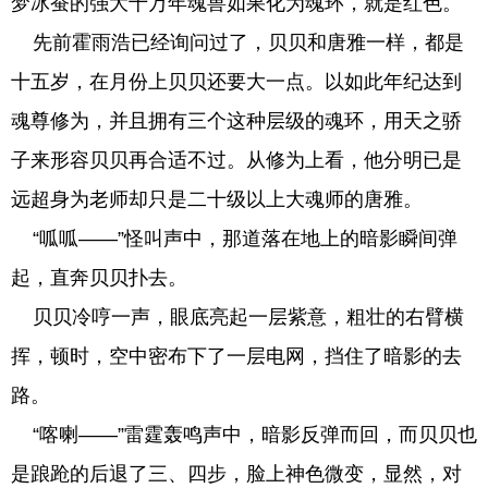
梦冰蚕的强大十万年魂兽如果化为魂环，就是红色。
先前霍雨浩已经询问过了，贝贝和唐雅一样，都是
十五岁，在月份上贝贝还要大一点。以如此年纪达到
魂尊修为，并且拥有三个这种层级的魂环，用天之骄
子来形容贝贝再合适不过。从修为上看，他分明已是
远超身为老师却只是二十级以上大魂师的唐雅。
“呱呱——”怪叫声中，那道落在地上的暗影瞬间弹
起，直奔贝贝扑去。
贝贝冷哼一声，眼底亮起一层紫意，粗壮的右臂横
挥，顿时，空中密布下了一层电网，挡住了暗影的去
路。
“喀喇——”雷霆轰鸣声中，暗影反弹而回，而贝贝也
是踉跄的后退了三、四步，脸上神色微变，显然，对