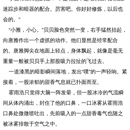
迷踪步和暗器的配合。厉害吧。你好好修炼，以后也
会的。”
“小雅，小心。”贝贝脸色突然一变，右手猛然抬起，
向唐雅作出一个虚抓的动作。他们显然是经常配合
的。唐雅脚尖在地面上轻点，身体飘起，就像是毫无
重量一般被贝贝手上那股吸力拉扯的飞过去。
一道漆黑的暗影瞬间落地，发出“噗”的一声轻响。紧
接着，一股浓郁的甜香气息就已扑面而至。
霍雨浩只觉得大脑一阵发晕，但一股冰冷的气流瞬
间从体内涌出，封住了他的口鼻，一口冰雾从霍雨浩
口鼻处微微喷吐出，先前吸入的一点甜香毒气也随之
被冰雾排散于空气之中。