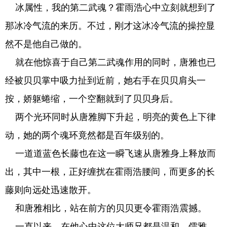
冰属性，我的第二武魂？霍雨浩心中立刻就想到了
那冰冷气流的来历。不过，刚才这冰冷气流的操控显
然不是他自己做的。
就在他惊喜于自己第二武魂作用的同时，唐雅也已
经被贝贝掌中吸力扯到近前，她右手在贝贝肩头一
按，娇躯蜷缩，一个空翻就到了贝贝身后。
两个光环同时从唐雅脚下升起，明亮的黄色上下律
动，她的两个魂环竟然都是百年级别的。
一道道蓝色长藤也在这一瞬飞速从唐雅身上释放而
出，其中一根，正好缠扰在霍雨浩腰间，而更多的长
藤则向远处迅速散开。
和唐雅相比，站在前方的贝贝更令霍雨浩震撼。
一直以来，在他心中这位大师兄都是温和、儒雅，