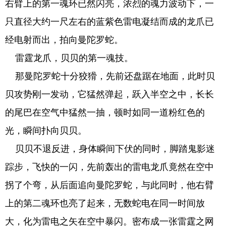
右臂上的第一魂环已然闪亮，浓烈的魂力波动下，一
只直径大约一尺左右的蓝紫色雷电凝结而成的龙爪已
经电射而出，拍向曼陀罗蛇。
雷霆龙爪，贝贝的第一魂技。
那曼陀罗蛇十分狡猾，先前还盘踞在地面，此时贝
贝攻势刚一发动，它猛然弹起，跃入半空之中，长长
的尾巴在空气中猛然一抽，顿时如同一道粉红色的
光，瞬间扑向贝贝。
贝贝不退反进，身体瞬间下伏的同时，脚踏鬼影迷
踪步，飞快的一闪，先前轰出的雷电龙爪竟然在空中
拐了个弯，从后面追向曼陀罗蛇，与此同时，他右臂
上的第二魂环也亮了起来，无数蛇电在同一时间放
大，化为雷电之矢在空中暴闪。密布成一张雷霆之网