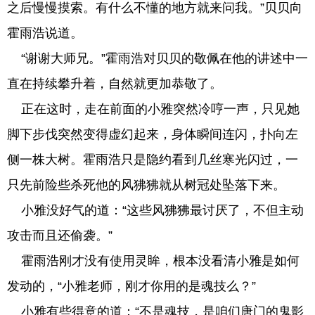
之后慢慢摸索。有什么不懂的地方就来问我。”贝贝向
霍雨浩说道。
“谢谢大师兄。”霍雨浩对贝贝的敬佩在他的讲述中一
直在持续攀升着，自然就更加恭敬了。
正在这时，走在前面的小雅突然冷哼一声，只见她
脚下步伐突然变得虚幻起来，身体瞬间连闪，扑向左
侧一株大树。霍雨浩只是隐约看到几丝寒光闪过，一
只先前险些杀死他的风狒狒就从树冠处坠落下来。
小雅没好气的道：“这些风狒狒最讨厌了，不但主动
攻击而且还偷袭。”
霍雨浩刚才没有使用灵眸，根本没看清小雅是如何
发动的，“小雅老师，刚才你用的是魂技么？”
小雅有些得意的道：“不是魂技，是咱们唐门的鬼影