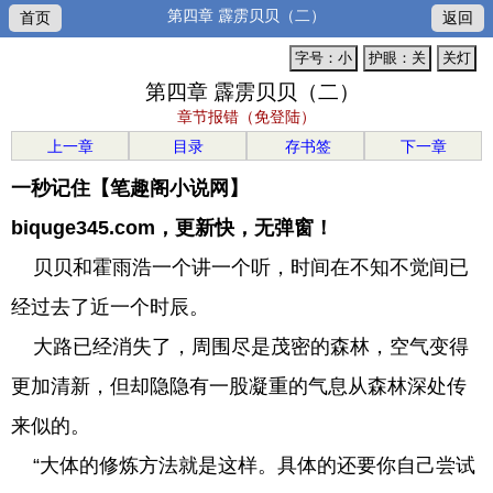
第四章 霹雳贝贝（二）
首页
返回
字号：小
护眼：关
关灯
第四章 霹雳贝贝（二）
章节报错（免登陆）
上一章
目录
存书签
下一章
一秒记住【笔趣阁小说网】
biquge345.com，更新快，无弹窗！
贝贝和霍雨浩一个讲一个听，时间在不知不觉间已
经过去了近一个时辰。
大路已经消失了，周围尽是茂密的森林，空气变得
更加清新，但却隐隐有一股凝重的气息从森林深处传
来似的。
“大体的修炼方法就是这样。具体的还要你自己尝试