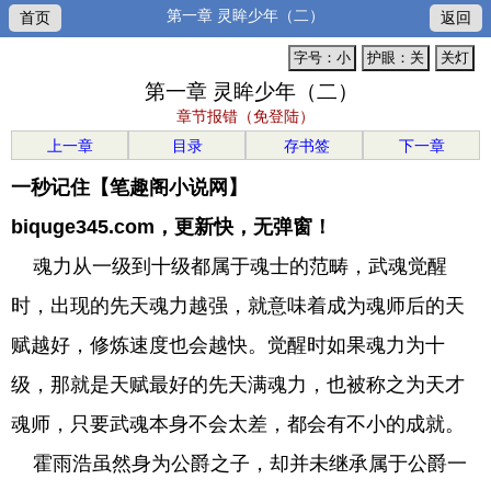
第一章 灵眸少年（二）
首页
返回
字号：小
护眼：关
关灯
第一章 灵眸少年（二）
章节报错（免登陆）
上一章
目录
存书签
下一章
一秒记住【笔趣阁小说网】
biquge345.com，更新快，无弹窗！
魂力从一级到十级都属于魂士的范畴，武魂觉醒
时，出现的先天魂力越强，就意味着成为魂师后的天
赋越好，修炼速度也会越快。觉醒时如果魂力为十
级，那就是天赋最好的先天满魂力，也被称之为天才
魂师，只要武魂本身不会太差，都会有不小的成就。
霍雨浩虽然身为公爵之子，却并未继承属于公爵一