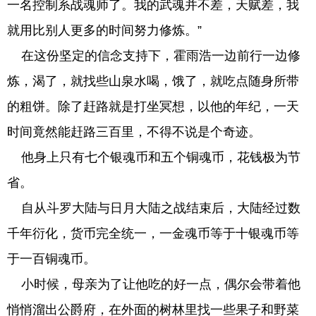
一名控制系战魂师了。我的武魂并不差，天赋差，我
就用比别人更多的时间努力修炼。”
在这份坚定的信念支持下，霍雨浩一边前行一边修
炼，渴了，就找些山泉水喝，饿了，就吃点随身所带
的粗饼。除了赶路就是打坐冥想，以他的年纪，一天
时间竟然能赶路三百里，不得不说是个奇迹。
他身上只有七个银魂币和五个铜魂币，花钱极为节
省。
自从斗罗大陆与日月大陆之战结束后，大陆经过数
千年衍化，货币完全统一，一金魂币等于十银魂币等
于一百铜魂币。
小时候，母亲为了让他吃的好一点，偶尔会带着他
悄悄溜出公爵府，在外面的树林里找一些果子和野菜