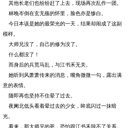
其他长老们也纷纷赶了上去，现场再次乱作一团。
林晚岑倒在玄无殇的怀里，脸色亦是惨白。
今日本该是她的最荣光的一天，结果却闹成了这副
模样。
大师兄没了，自己的修为没了。
什么都没了！
而身后的兵荒马乱，与江书禾无关。
她听到风萧萧传来的消息，嘴角微微一勾，露出满
意的表情。
随即再也坚持不住晕了过去。
夜阑北低头看着晕过去的少女，眸底闪过一抹暗
光。
看来，那大师兄的死，恐怕跟江书禾脱不了关系。