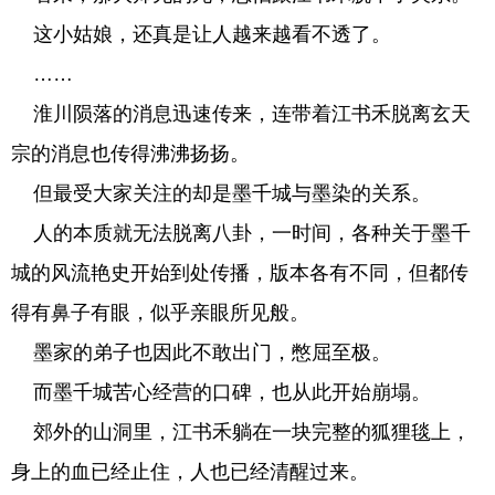
这小姑娘，还真是让人越来越看不透了。
……
淮川陨落的消息迅速传来，连带着江书禾脱离玄天
宗的消息也传得沸沸扬扬。
但最受大家关注的却是墨千城与墨染的关系。
人的本质就无法脱离八卦，一时间，各种关于墨千
城的风流艳史开始到处传播，版本各有不同，但都传
得有鼻子有眼，似乎亲眼所见般。
墨家的弟子也因此不敢出门，憋屈至极。
而墨千城苦心经营的口碑，也从此开始崩塌。
郊外的山洞里，江书禾躺在一块完整的狐狸毯上，
身上的血已经止住，人也已经清醒过来。