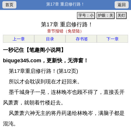
第17章 重启修行路！
首页
返回
字号：小
护眼：关
关灯
第17章 重启修行路！
章节报错（免登陆）
上一章
目录
存书签
下一章
一秒记住【笔趣阁小说网】
biquge345.com，更新快，无弹窗！
第17章重启修行路！(第1/2页)
所以才会耽误到现在才赶回来。
墨千城身子一晃，连林晚岑也顾不得了，直接丢开
风萧萧，就朝着竹楼赶去。
风萧萧六神无主的将丹药递给林晚岑，满脑子都是
混沌。