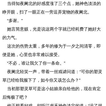
当得知夜阑北的好感度涨了三个点，她神色淡淡的
睁开眼，扫了一眼正在一旁逗弄宠物的夜阑北。
“多谢。”
她言简意赅，光是说这两个字就已经耗费了她好大
的力气。
这次的伤势太重，多年的修为于一夕之间清零，即
便是她，心里也非常难以接受。
“不必，谁让我欠了你一条命。”
夜阑北轻笑一声，带着一丝戏谑问道：“可你的塑灵
草已经给我服下了，如今你又该怎么办？”
当初那塑灵草可是这小姑娘亲自给他的，现在肯定
后悔极了吧？
他正想看好戏，却听江书禾神色淡定的道：“没了就