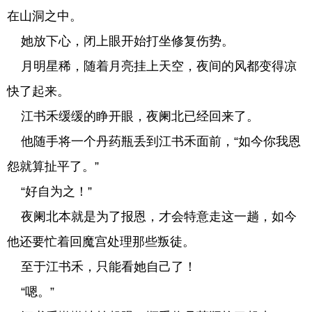
在山洞之中。
她放下心，闭上眼开始打坐修复伤势。
月明星稀，随着月亮挂上天空，夜间的风都变得凉
快了起来。
江书禾缓缓的睁开眼，夜阑北已经回来了。
他随手将一个丹药瓶丢到江书禾面前，“如今你我恩
怨就算扯平了。”
“好自为之！”
夜阑北本就是为了报恩，才会特意走这一趟，如今
他还要忙着回魔宫处理那些叛徒。
至于江书禾，只能看她自己了！
“嗯。”