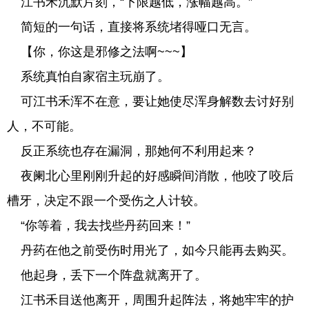
江书禾沉默片刻，“下限越低，涨幅越高。”
简短的一句话，直接将系统堵得哑口无言。
【你，你这是邪修之法啊~~~】
系统真怕自家宿主玩崩了。
可江书禾浑不在意，要让她使尽浑身解数去讨好别
人，不可能。
反正系统也存在漏洞，那她何不利用起来？
夜阑北心里刚刚升起的好感瞬间消散，他咬了咬后
槽牙，决定不跟一个受伤之人计较。
“你等着，我去找些丹药回来！”
丹药在他之前受伤时用光了，如今只能再去购买。
他起身，丢下一个阵盘就离开了。
江书禾目送他离开，周围升起阵法，将她牢牢的护