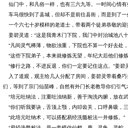
仙门中，和凡俗一样，也有三六九等。一时间心情有
车马很快到了县城，但却不是前往县衙，而是到了一
一个六七十岁模样的老道士，带着两个徒弟恭敬的迎
姜碧灵道：“这是我青木门下院，我门中封治城池八十
“凡间灵气稀薄，物欲浊重，下院也不算一个好去处，
“这些下院弟子，本来就修炼无望，年纪大后他们修炼
“修行之路，不进反退，你们一定要记住这点。”姜碧
入了道观，观主给几人分配了房间，姜碧灵带着桑巧去
们，等到了宗门仙苗峰，自然有外门长老教导你们引气
“培元吐纳法，注重吐浊纳新，善于淘洗内腑，放在武
“你们听我要诀，舌顶上颚，内叩齿关，口呼鼻吸，三
“此培元吐纳术，可以搭配易经洗髓桩法一并修炼。”
“易经洗髓桩法，是一套模仿仙鹤、鹿、灵龟、灵蛇，