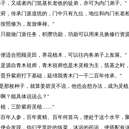
子，又或者内门筑基长老收的徒弟，亦可为内门弟子。”
府，传承门派道统的，门中只有九位，地位和内门长老相
按照修为，发放俸禄。”
只能做门派任务，积攒功勋，功勋可以用来兑换修行资
便适合照顾灵田，养花植木，可以往内务弟子上发展。”
是源自青木祖师，青木祖师也是木灵根为主，筑基之时，
晋升紫府打下基础，延绵我青木门一千二百年传承。”
是那枚种子，就算姜碧灵不说，他也会想办法，成为灵植
啊？能具体说说么？”
植，三阶紫府灵植……”
百年人参，百年黄精、百年何首乌，便处于这个水平，聚
便会发现，你们平常吃的饭菜，沐浴的药浴，便搭配有这