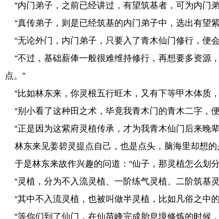
“内门弟子，之前已经讲过，有望筑基者，可为内门弟
“真传弟子，则是已经筑基的内门弟子中，选出有望紫
“无论外门，内门弟子，只要入了青木仙门修行，便会
“不过，基础薪俸一般很难维持修行，再想要多资源，
点。”
“比如林东来，你灵根五行旺木，又有下等甲木体质，
“别小看了这种田之术，毕竟我青木门的青木二字，便
“正是因为这紫府灵植传承，才为我青木仙门后来晚辈
林东来见姜碧灵提点自己，也是点头，脑海里却想的
于是林东来故作兴趣的问道：“仙子，那灵植怎么划分
“灵植，分为不入流灵植、一阶练气灵植、二阶筑基灵
“其中不入流灵植，也被叫做半灵植，比如凡俗之中的
“等你们到了仙门，在仙苗峰完成胎息境修炼的时候，