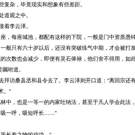
些复杂，毕竟现实和想象有些差距。
处道观之中。
接着李云泽。
座，每座城池，都配有这样的下院，一般是门中资质愚钝
一般只有六十岁以后，还没有突破练气中期，才会被打发
的次数也会减少，即便有灵石俸禄，他们舍不得用，如此
灵嘱咐道。
拜访桑县丞和县令去了。李云泽则开口道：“离回宗还
术。”
林中，也是一等一的内家吐纳法，甚至于凡人学会此法，
吸一呼，吸短呼长……”
等长寿之物的动功。”