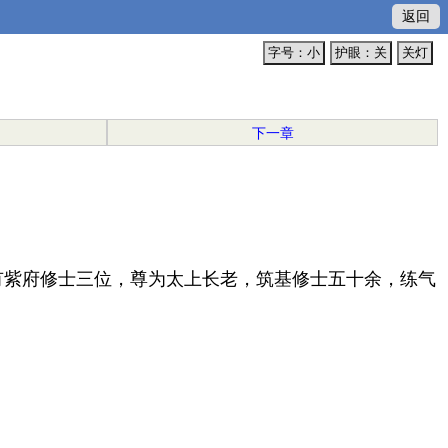
返回
字号：小
护眼：关
关灯
下一章
有紫府修士三位，尊为太上长老，筑基修士五十余，练气