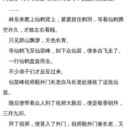
……
林东来爬上仙鹤背上，紧紧抓住鹤羽，等着仙鹤腾
空许久，才敢左右看顾。
只见群山飘渺，天色长青。
等仙鹤飞至仙苗峰，卸下众仙苗，便各自飞走了。
一行仙鹤盘旋而去。
不少弟子们才反应过来。
仙苗峰祖师殿外门长老自马长老处接收了这批仙
苗。
随后便带着众人到了祖师大殿后，便是敬香朝拜，
三拜九叩。
拜了祖师，便算入了外门，祖师殿外门秦长老，又