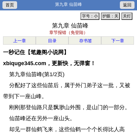
第九章 仙苗峰
首页
返回
字号：小
护眼：关
关灯
第九章 仙苗峰
章节报错（免登陆）
上一章
目录
存书签
下一章
一秒记住【笔趣阁小说网】
xbiquge345.com，更新快，无弹窗！
第九章仙苗峰(第1/2页)
分配好了这些仙苗后，属于外门弟子这一批，又被
带到下一座山峰。
刚刚那登仙路只是飘渺山外围，是山门的一部分。
仙苗峰还在另外一座山头。
却见一群仙鹤飞来，这些仙鹤一个个长得比人高