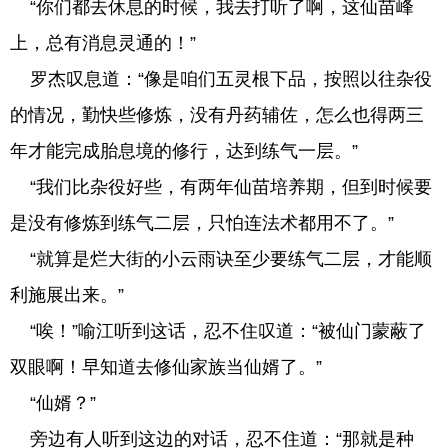
“你们都去休息的时候，我去打听了啊，这仙苗峰
上，总有消息灵通的！”
罗杰叹息道：“像是咱们五灵根下品，按照以往杂役
的情况，勤快些修炼，没有丹药辅佐，怎么也得两三
年才能完成胎息境的修行，达到练气一层。”
“我们比杂役好些，有两年仙苗培养期，但到时候要
是没有修炼到练气二层，只怕连法术都用不了。”
“就算是烂大街的小云雨诀至少要练气二层，才能顺
利施展出来。”
“唉！”喻江听到这话，忍不住叹道：“被仙门蒙蔽了
双眼啊！早知道去修仙家族当仙婿了。”
“仙婿？”
旁边有人听到这边的对话，忍不住道：“那就是种