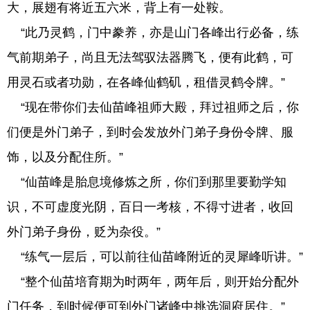
大，展翅有将近五六米，背上有一处鞍。
“此乃灵鹤，门中豢养，亦是山门各峰出行必备，练
气前期弟子，尚且无法驾驭法器腾飞，便有此鹤，可
用灵石或者功勋，在各峰仙鹤矶，租借灵鹤令牌。”
“现在带你们去仙苗峰祖师大殿，拜过祖师之后，你
们便是外门弟子，到时会发放外门弟子身份令牌、服
饰，以及分配住所。”
“仙苗峰是胎息境修炼之所，你们到那里要勤学知
识，不可虚度光阴，百日一考核，不得寸进者，收回
外门弟子身份，贬为杂役。”
“练气一层后，可以前往仙苗峰附近的灵犀峰听讲。”
“整个仙苗培育期为时两年，两年后，则开始分配外
门任务，到时候便可到外门诸峰中挑选洞府居住。”