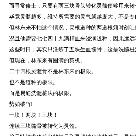
而寻常修士，只要有两三块骨头转化灵髓便够用来转
毕竟灵髓越多，维持所需要的灵气就越庞大，不是专
但林东来不怕这个情况，灵根道种的两道根须时刻吐
况且他需要七七四十九滴精血来浸润道种，因此远远
这些时日，其实只洗炼了五块生血髓骨，这是洗髓桩
但现在，林东来有圆满的契机。
二十四根灵髓骨不是林东来的极限。
也不是道种的极限。
而是易筋洗髓桩法的极限。
势如破竹!
一块！两块！三块！
连续三块髓骨被转化为灵髓。