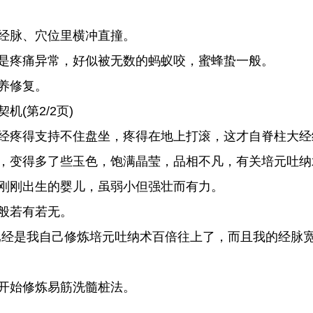
经脉、穴位里横冲直撞。
是疼痛异常，好似被无数的蚂蚁咬，蜜蜂蛰一般。
养修复。
(第2/2页)
经疼得支持不住盘坐，疼得在地上打滚，这才自脊柱大经
，变得多了些玉色，饱满晶莹，品相不凡，有关培元吐纳
刚刚出生的婴儿，虽弱小但强壮而有力。
般若有若无。
经是我自己修炼培元吐纳术百倍往上了，而且我的经脉
开始修炼易筋洗髓桩法。