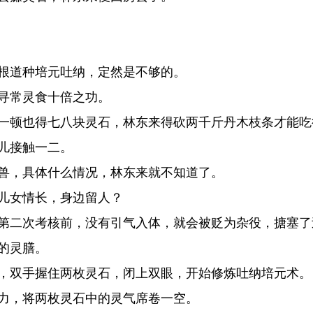
根道种培元吐纳，定然是不够的。
寻常灵食十倍之功。
一顿也得七八块灵石，林东来得砍两千斤丹木枝条才能吃
儿接触一二。
兽，具体什么情况，林东来就不知道了。
儿女情长，身边留人？
第二次考核前，没有引气入体，就会被贬为杂役，搪塞了
的灵膳。
，双手握住两枚灵石，闭上双眼，开始修炼吐纳培元术。
力，将两枚灵石中的灵气席卷一空。