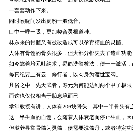
一套套动作下来。
同时喉咙间发出虎豹一般低音。
口中一呼一吸，更加契合灵根道种。
林东来的骨髓又有被改造成可以孕育精血的灵髓。
人体有骨髓的骨头很多，但大部分都失去了造血功能
如今靠着培元吐纳术，易筋洗髓桩法，便一一激活，
修真纪要上有云：修行者，以肉身为渡世宝阀。
凡俗之中，先天武者，寿元为何能达到两个甲子极限
而这也仅仅相当于胎息境而已。
学堂教授有讲，人体有206块骨头，其中一半骨头有
这一半生血的血髓，会随着人体衰老而停止生血，因
但滋养寻常骨髓为灵髓，便需要洗髓丹，或者特定功法