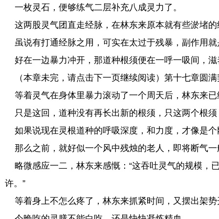
一枚灵石，便够练气二层补充八成灵力了。
这两股灵气团直走经脉，在林东来原本就有些淤堵的
虽说有打通经脉之用，可实在太过于残暴，副作用就
好在一边暴力冲开，那道种根须便在一呼一吸间，滋
（本章未完，请点击下一页继续阅读）第十七章圆满契机
等着灵气在身体里暴力滚动了一个周天后，林东来已
只是这回，道种没有再长出新的根须，只这两个根须
如果说现在灵根道种的呼吸深度，和力度，才像是个
那么之前，就好似一个风中残烛的老人，即将断气一
略微感应一二，林东来感慨：“这吞吐灵气的规模，已
许。”
等着身上不怎么疼了，林东来抓紧时间，又摆出架势
今晚吃的灵膳不能白吃，还是快快凝炼精血。