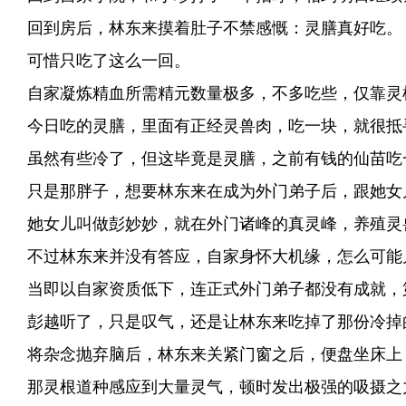
回到房后，林东来摸着肚子不禁感慨：灵膳真好吃。
可惜只吃了这么一回。
自家凝炼精血所需精元数量极多，不多吃些，仅靠灵
今日吃的灵膳，里面有正经灵兽肉，吃一块，就很抵
虽然有些冷了，但这毕竟是灵膳，之前有钱的仙苗吃
只是那胖子，想要林东来在成为外门弟子后，跟她女
她女儿叫做彭妙妙，就在外门诸峰的真灵峰，养殖灵
不过林东来并没有答应，自家身怀大机缘，怎么可能
当即以自家资质低下，连正式外门弟子都没有成就，
彭越听了，只是叹气，还是让林东来吃掉了那份冷掉
将杂念抛弃脑后，林东来关紧门窗之后，便盘坐床上
那灵根道种感应到大量灵气，顿时发出极强的吸摄之