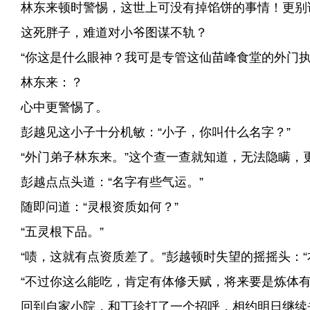
林东来顿时警惕，这世上可没有掉馅饼的事情！更别
这死胖子，难道对小爷图谋不轨？
“你这是什么眼神？我可是专管这仙苗峰食堂的外门执
林东来：？
心中更警惕了。
彭越见这小子十分机敏：“小子，你叫什么名字？”
“外门弟子林东来。”这个查一查就知道，无法隐瞒，
彭越点点头道：“名字有些气运。”
随即问道：“灵根资质如何？”
“五灵根下品。”
“啧，这就有点资质差了。”彭越顿时失望的摇摇头：“
“不过你这么能吃，肯定有体修天赋，将来要是炼体有
回到自家小院，和丁珍打了一个招呼，相约明日继续