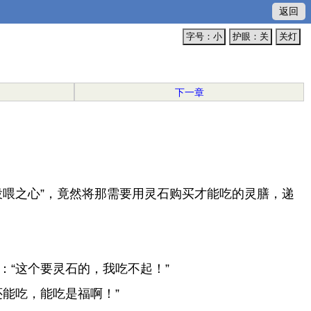
返回
字号：小
护眼：关
关灯
下一章
喂之心”，竟然将那需要用灵石购买才能吃的灵膳，递
“这个要灵石的，我吃不起！”
能吃，能吃是福啊！”