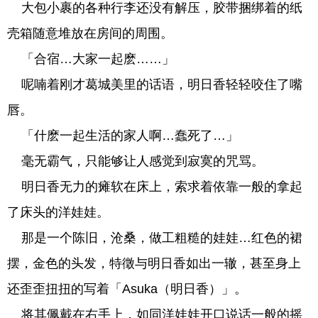
大包小裹的各种行李还没有解压，胶带捆绑着的纸
壳箱随意堆放在房间的周围。
「合宿…大家一起麽……」
呢喃着刚才葛城美里的话语，明日香轻轻咬住了嘴
唇。
「什麽一起生活的家人啊…蠢死了…」
毫无霸气，只能够让人感觉到寂寞的咒骂。
明日香无力的瘫软在床上，索求着依靠一般的拿起
了床头的洋娃娃。
那是一个陈旧，沧桑，做工粗糙的娃娃…红色的裙
摆，金色的头发，特徵与明日香如出一辙，甚至身上
还歪歪扭扭的写着「Asuka（明日香）」。
将其佩戴在右手上，如同洋娃娃开口说话一般的摇