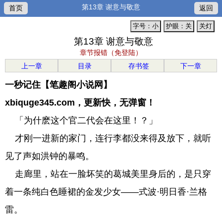
第13章 谢意与敬意
首页
返回
字号：小
护眼：关
关灯
第13章 谢意与敬意
章节报错（免登陆）
上一章
目录
存书签
下一章
一秒记住【笔趣阁小说网】
xbiquge345.com，更新快，无弹窗！
「为什麽这个官二代会在这里！？」
才刚一进新的家门，连行李都没来得及放下，就听
见了声如洪钟的暴鸣。
走廊里，站在一脸坏笑的葛城美里身后的，是只穿
着一条纯白色睡裙的金发少女——式波·明日香·兰格
雷。