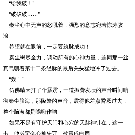
“给我破！”
“破破破……”
秦尘心中无声的怒吼着，强烈的意志宛若惊涛骇
浪。
希望就在眼前，一定要筑脉成功！
秦尘竭尽全力，调动所有的心神力量，连同那一丝
真气朝着第十二条经脉的最后关头猛地冲了过去。
“轰！”
仿佛晴天打了个霹雳，一道振聋发聩的声音瞬间响
彻秦尘脑海，那隆隆的声音，震得他差点昏厥过去，
整个脑海都是嗡嗡作响。
如果不是有守护天门和心穴的天脉神针在，这一
击，他必定会心神失守，被震成白痴。