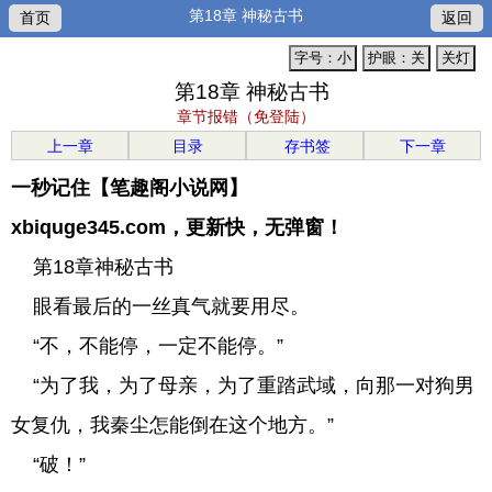
第18章 神秘古书
首页
返回
字号：小
护眼：关
关灯
第18章 神秘古书
章节报错（免登陆）
上一章
目录
存书签
下一章
一秒记住【笔趣阁小说网】
xbiquge345.com，更新快，无弹窗！
第18章神秘古书
眼看最后的一丝真气就要用尽。
“不，不能停，一定不能停。”
“为了我，为了母亲，为了重踏武域，向那一对狗男
女复仇，我秦尘怎能倒在这个地方。”
“破！”