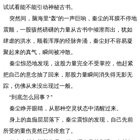
试试看能不能引动神秘古书。
突然间，脑海里“轰”的一声巨响，秦尘的耳膜不停地
震颤，一股骇然磅礴的力量从古书中倾泄而出，犹如
肆虐的洪水，顺着浑厚的经脉奔涌，秦尘好不容易凝
聚起来的真气，瞬间被冲散。
秦尘惊恐地发现，这股力量完全不受掌控，他赶紧
把自己的意念抽了回来，那股力量瞬间消失得无影无
踪，仿佛从来没出现过一般。
“到底怎么回事？”
秦尘睁开眼睛，从那种空灵状态中清醒过来。
身上的血痂层层落下，秦尘震惊的发现，自己先前
所受的重伤竟然已经痊愈了。