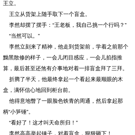
王立。
王立从货架上随手取下一个盲盒。
李然却摆了摆手：“王老板，我自己挑一个行吗？”
“当然可以。”
李然立刻来了精神，他走到货架前，学着之前那个
黝黑散修的样子，一会儿闭目感应，一会儿掐指推
算，最后甚至还煞有介事地对着一排盲盒拜了三拜。
折腾了半天，他最终拿起一个看起来最顺眼的木
盒，满怀信心地回到柜台前。
他得意地瞥了一眼脸色铁青的周通，然后拿起那
柄“小笋锤”。
“看好了！这才叫天命所归！”
李然高高举起锤子，对着盲盒，狠狠砸下！