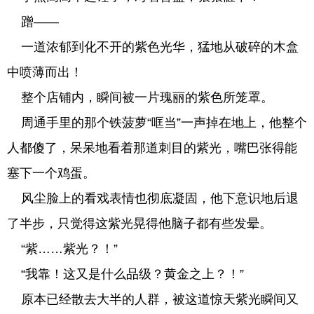
蹭——
一道浓郁到化不开的紫色光华，猛地从破碎的木盒
中喷薄而出！
整个店铺内，瞬间被一片瑰丽的紫色所笼罩。
周通手里的那个铁菠萝“哐当”一声掉在地上，他整个
人都傻了，呆呆地看着那道刺目的紫光，嘴巴张得能
塞下一个鸡蛋。
风尘脸上的看戏表情也彻底凝固，他下意识地后退
了半步，只觉得这紫光晃得他脑子都有些发晕。
“紫……紫光？！”
“我靠！这又是什么品级？黄金之上？！”
原本已经散去大半的人群，被这道惊天紫光瞬间又