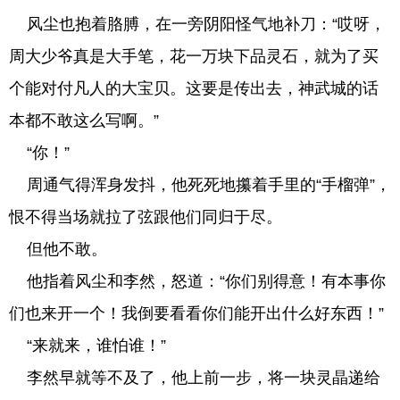
风尘也抱着胳膊，在一旁阴阳怪气地补刀：“哎呀，
周大少爷真是大手笔，花一万块下品灵石，就为了买
个能对付凡人的大宝贝。这要是传出去，神武城的话
本都不敢这么写啊。”
“你！”
周通气得浑身发抖，他死死地攥着手里的“手榴弹”，
恨不得当场就拉了弦跟他们同归于尽。
但他不敢。
他指着风尘和李然，怒道：“你们别得意！有本事你
们也来开一个！我倒要看看你们能开出什么好东西！”
“来就来，谁怕谁！”
李然早就等不及了，他上前一步，将一块灵晶递给