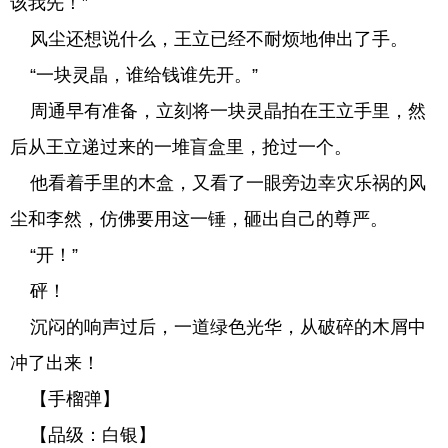
该我先！”
风尘还想说什么，王立已经不耐烦地伸出了手。
“一块灵晶，谁给钱谁先开。”
周通早有准备，立刻将一块灵晶拍在王立手里，然
后从王立递过来的一堆盲盒里，抢过一个。
他看着手里的木盒，又看了一眼旁边幸灾乐祸的风
尘和李然，仿佛要用这一锤，砸出自己的尊严。
“开！”
砰！
沉闷的响声过后，一道绿色光华，从破碎的木屑中
冲了出来！
【手榴弹】
【品级：白银】