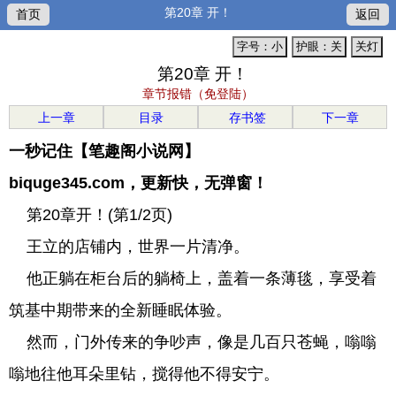
第20章 开！
首页
返回
字号：小
护眼：关
关灯
第20章 开！
章节报错（免登陆）
上一章
目录
存书签
下一章
一秒记住【笔趣阁小说网】
biquge345.com，更新快，无弹窗！
第20章开！(第1/2页)
王立的店铺内，世界一片清净。
他正躺在柜台后的躺椅上，盖着一条薄毯，享受着
筑基中期带来的全新睡眠体验。
然而，门外传来的争吵声，像是几百只苍蝇，嗡嗡
嗡地往他耳朵里钻，搅得他不得安宁。