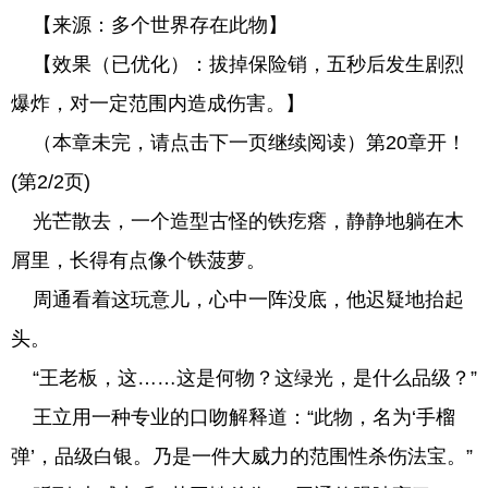
【来源：多个世界存在此物】
【效果（已优化）：拔掉保险销，五秒后发生剧烈
爆炸，对一定范围内造成伤害。】
（本章未完，请点击下一页继续阅读）第20章开！
(第2/2页)
光芒散去，一个造型古怪的铁疙瘩，静静地躺在木
屑里，长得有点像个铁菠萝。
周通看着这玩意儿，心中一阵没底，他迟疑地抬起
头。
“王老板，这……这是何物？这绿光，是什么品级？”
王立用一种专业的口吻解释道：“此物，名为‘手榴
弹’，品级白银。乃是一件大威力的范围性杀伤法宝。”