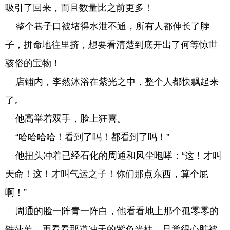
吸引了回来，而且数量比之前更多！
整个巷子口被堵得水泄不通，所有人都伸长了脖
子，拼命地往里挤，想要看清楚到底开出了何等惊世
骇俗的宝物！
店铺内，李然沐浴在紫光之中，整个人都快飘起来
了。
他高举着双手，脸上狂喜。
“哈哈哈哈！看到了吗！都看到了吗！”
他扭头冲着已经石化的周通和风尘咆哮：“这！才叫
天命！这！才叫气运之子！你们那点东西，算个屁
啊！”
周通的脸一阵青一阵白，他看看地上那个孤零零的
铁菠萝，再看看那道冲天的紫色光柱，只觉得心脏被