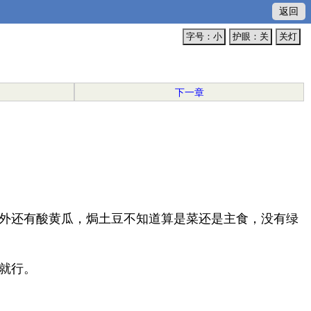
返回
字号：小
护眼：关
关灯
下一章
外还有酸黄瓜，焗土豆不知道算是菜还是主食，没有绿
就行。