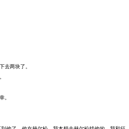
下去两块了。
。
幸。
不到他了，他在赫尔松，我本想去赫尔松找他的，我和征