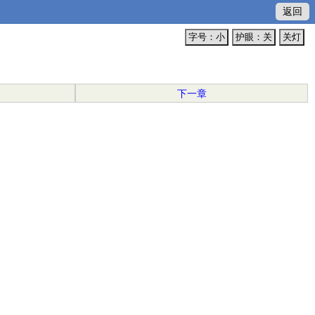
返回
字号：小
护眼：关
关灯
下一章