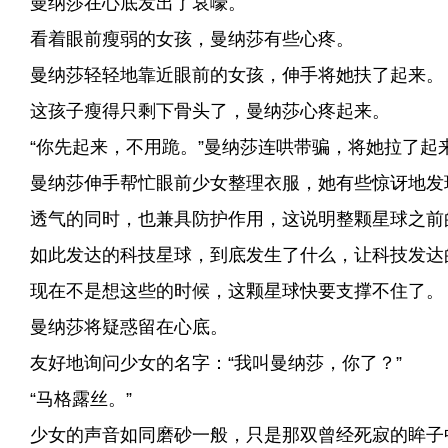
曼纳莎在心底发出了哀嚎。
看着眼前瘦弱的女孩，曼纳莎有些心疼。
曼纳莎轻轻地靠近眼前的女孩，伸手将她扶了起来。
这孩子瘦得只剩下骨头了，曼纳莎心疼起来。
“你先起来，不用跪。”曼纳莎连哄带骗，将她拉了起
曼纳莎伸手帮忙眼前少女整理衣服，她有些惊讶地发
透气的同时，也兼具防护作用，这说明整颗星球之前
如此发达的科技星球，到底发生了什么，让科技发达
现在不是想这些的时候，这颗星球快要支撑不住了。
曼纳莎将疑惑留在心底。
友好地询问少女的名字：“我叫曼纳莎，你了？”
“马格露丝。”
少女的声音如同磨砂一般，只是那双曾经死寂的眸子