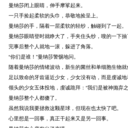
曼纳莎闭上眼睛，伸手摩挲起来。
一只手捡起柔软的头巾，恭敬地捡呈上。
曼纳莎的手，隔着一层柔软的轻纱，触碰到了一起。
曼纳莎眼睛登时就睁大了，手夹住头纱，嗖的一下抽
完事后整个人就地一滚，躲进了角落。
“你们是谁！”曼纳莎警惕地问。
随着曼纳莎的情绪波动，新生的菌丝和单细胞生物就
足以致命的牙齿逼近少女，少女没有动，而是虔诚地
领头的少女五体投地，虔诚跪拜：“我们是被神抛弃之
曼纳莎整个人都傻了。
虽然我说我要拯救这颗星球，但现在也太快了吧。
心里想是一回事，真正干起来又是另一回事。