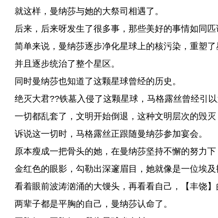
就这样，曼纳莎与她的大祭司相遇了。
后来，后来呀发生了很多事，那些美好的事情如同匹
简单来说，曼纳莎逐步净化星球上的核污染，重塑了
并且逐步统治了整个星区。
同时曼纳莎也知道了这颗星球曾经的历史。
绝灭大君??铁墓入侵了这颗星球，马格露丝曾经引以
一切都乱套了，文明开始倒退，这种文明层次的毁灭
诉说这一切时，马格露丝正跟随曼纳莎参加宴会。
原本瘦成一把骨头的她，在曼纳莎坚持不懈的努力下
金红色的眼影，勾勒出深邃眉目，她就像是一位埃及
看着眼前波涛汹涌的大馒头，再看看自己，【丰饶】
两辈子都是平胸的自己，曼纳莎认命了。