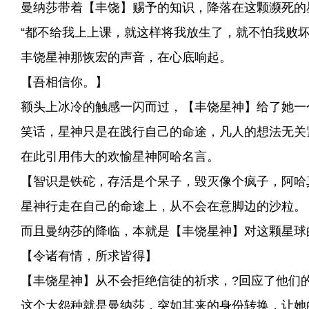
曼纳莎带着【丰饶】赐予的知识，降落在这颗濒死的
“都不给我上上课，就这样将我放生了，就不怕我败坏
丰饶星神那恢宏的声音，在心底响起。
【吾相信你。】
额头上冰冷的触感一闪而过，【丰饶星神】给了她一
笑话，星神只是在践行自己的命途，凡人的想法无关
在此引用伟大的欢愉星神阿哈名言。
【智识是铁砣，存活是个呆子，毁灭像个疯子，阿哈
星神行走在自己的命途上，从不会在意脚边的沙粒。
而且曼纳莎的降临，本就是【丰饶星神】对这颗星球
【令诸有情，所求皆得】
【丰饶星神】从不会拒绝信徒的祈求，?回应了他们
这个大怨种就是曼纳莎，突如其来的身份转换，让她