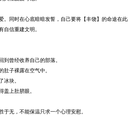
爱。同时在心底暗暗发誓，自己要将【丰饶】的命途在此
有自信重建文明。
回到曾经收养自己的部落。
的肚子裸露在空气中。
了冰块。
得盖上肚脐眼。
胜于无，不能保温只求一个心理安慰。