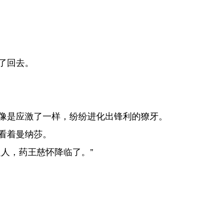
了回去。
像是应激了一样，纷纷进化出锋利的獠牙。
看着曼纳莎。
人，药王慈怀降临了。”