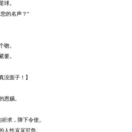
星球。
您的名声？”
个吻。
紧要。
真没面子！】
的恩赐。
的祈求，降下令使。
的人性岌岌可危。