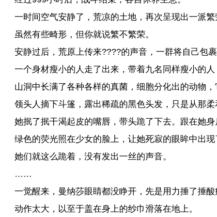
一时间空气安静了，荒凉的土地，再次呈现出一派繁
虽然有些畸形，但你就说繁不繁荣。
安静过后，荒原上传来????的声音，一群将自己包
一个身材瘦小的人走了出来，带着九名同样瘦小的人
山洞中长满了各种各样的真菌，细胞分化出的动物，
领头人摘下斗篷，露出稀疏的黑色头发，只是从那柔
她抿了抿干渴起皮的嘴唇，带头跪了下去。跟在她身
绿色的荧光照在少女的脸上，让她死寂的眼眸中出现
她们就这么跪着，没有发出一丝的声音。
……
一觉醒来，曼纳莎眼睛都没睁开，先是用力捶了捶酸
动作太大，以至于盖在身上的纱巾滑落在地上。