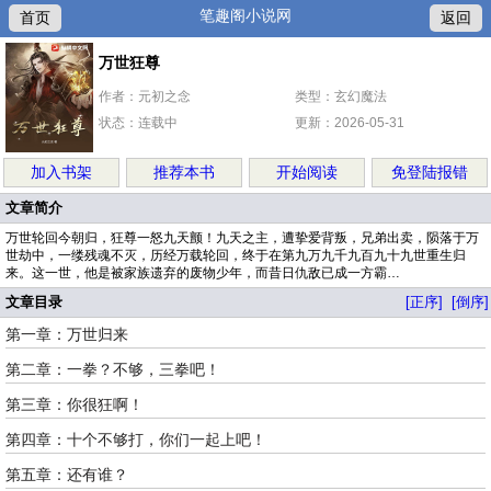
笔趣阁小说网
首页
返回
万世狂尊
作者：元初之念
类型：玄幻魔法
状态：连载中
更新：2026-05-31
加入书架
推荐本书
开始阅读
免登陆报错
文章简介
万世轮回今朝归，狂尊一怒九天颤！九天之主，遭挚爱背叛，兄弟出卖，陨落于万
世劫中，一缕残魂不灭，历经万载轮回，终于在第九万九千九百九十九世重生归
来。这一世，他是被家族遗弃的废物少年，而昔日仇敌已成一方霸…
文章目录
[正序]
[倒序]
第一章：万世归来
第二章：一拳？不够，三拳吧！
第三章：你很狂啊！
第四章：十个不够打，你们一起上吧！
第五章：还有谁？