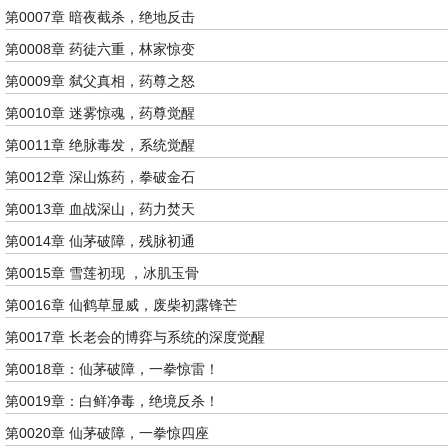
第0007章 暗夜截杀，绝地反击
第0008章 药徒六重，林家惊变
第0009章 弑父真相，药尊之怒
第0010章 迷雾惊魂，药尊觉醒
第0011章 绝脉毒发，系统觉醒
第0012章 深山炼药，拳破金石
第0013章 血战深山，药力焚天
第0014章 仙茅破障，残脉初通
第0015章 雪莲初现 ，冰肌玉骨
第0016章 仙鹤草显威，废柴初露锋芒
第0017章 长老会的博弈与系统的深度觉醒
第0018章：仙茅破障，一拳惊雷！
第0019章：白鲜净毒，绝境反杀！
第0020章 仙茅破障，一拳惊四座