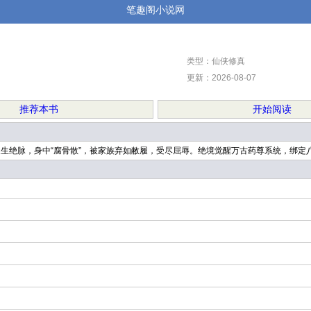
笔趣阁小说网
类型：仙侠修真
更新：2026-08-07
推荐本书
开始阅读
生绝脉，身中“腐骨散”，被家族弃如敝履，受尽屈辱。绝境觉醒万古药尊系统，绑定