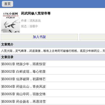
首页
药武同修八荒登帝尊
作者：清风辰辰
状态：连载中
加入书架
文章简介
八荒大陆，灵气稀薄，武道衰微，唯有上古奇药可破修行桎梏。底层少年林药尘，天
文章目录
第0001章 绝脉少年，雨夜惊雷
第0002章 白鲜皮现，毒心初显
第0003章 仙茅破障，初露锋芒
第0004章 药徒出山，青炎风波
第0005章 南山夺药，宿敌交锋
第0006章 药会扬名，再遇清雪