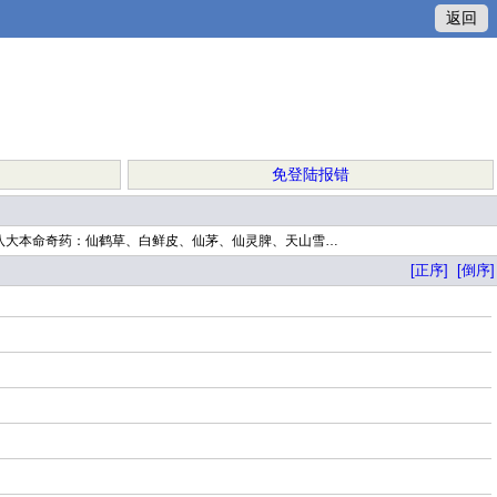
返回
免登陆报错
八大本命奇药：仙鹤草、白鲜皮、仙茅、仙灵脾、天山雪…
[正序]
[倒序]