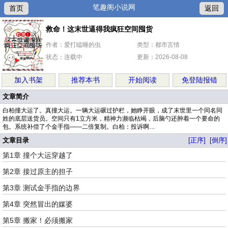
笔趣阁小说网
首页
返回
救命！这末世逼得我疯狂空间囤货
作者：爱打瞌睡的虫
类型：都市言情
状态：连载中
更新：2026-08-08
加入书架
推荐本书
开始阅读
免登陆报错
文章简介
白柏撞大运了。真撞大运。一辆大运碾过护栏，她睁开眼，成了末世里一个同名同
姓的底层送货员。空间只有1立方米，精神力濒临枯竭，后脑勺还肿着一个要命的
包。系统补偿了个金手指——二倍复制。白柏：投诉啊…
文章目录
[正序]
[倒序]
第1章 撞个大运穿越了
第2章 接过原主的担子
第3章 测试金手指的边界
第4章 突然冒出的媒婆
第5章 搬家！必须搬家