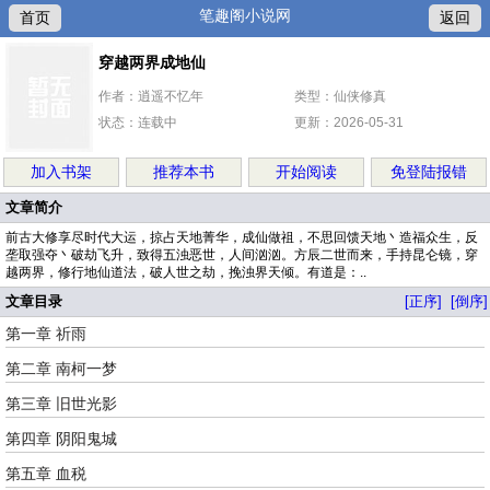
笔趣阁小说网
首页
返回
穿越两界成地仙
作者：逍遥不忆年
类型：仙侠修真
状态：连载中
更新：2026-05-31
加入书架
推荐本书
开始阅读
免登陆报错
文章简介
前古大修享尽时代大运，掠占天地菁华，成仙做祖，不思回馈天地丶造福众生，反
垄取强夺丶破劫飞升，致得五浊恶世，人间汹汹。方辰二世而来，手持昆仑镜，穿
越两界，修行地仙道法，破人世之劫，挽浊界天倾。有道是：..
文章目录
[正序]
[倒序]
第一章 祈雨
第二章 南柯一梦
第三章 旧世光影
第四章 阴阳鬼城
第五章 血税