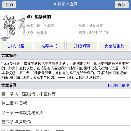
笔趣阁小说网
首页
返回
谁让他修仙的
作者：最白的乌鸦
类型：仙侠修真
状态：连载中
更新：2024-09-16
加入书架
推荐本书
开始阅读
免登陆报错
文章简介
“我反复强调，修仙界的风气本来就是歪的，不是我带歪的，都说史书是胜利者书写
的，那为什么我获胜了还总是有人诬陷我？”陆阳剑仙面对记者采访如此说道，表示
非常愤怒。第二天。“我反复强调，修仙界的风气是我带歪的。”陆阳剑仙面对记者
的采访时如此说道，表示非常愤怒。——《修仙日报》为您报道。
文章目录
[正序]
[倒序]
第一章 今日宜出行，不宜作弊
第二章 单灵根
第三章 一看就是老实人
第四章 拿来吧你