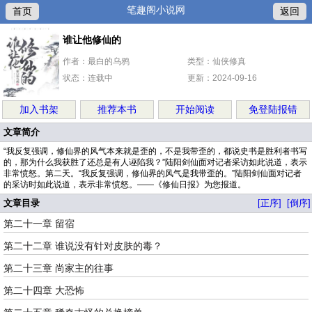
笔趣阁小说网
首页
返回
谁让他修仙的
作者：最白的乌鸦
类型：仙侠修真
状态：连载中
更新：2024-09-16
加入书架
推荐本书
开始阅读
免登陆报错
文章简介
“我反复强调，修仙界的风气本来就是歪的，不是我带歪的，都说史书是胜利者书写
的，那为什么我获胜了还总是有人诬陷我？”陆阳剑仙面对记者采访如此说道，表示
非常愤怒。第二天。“我反复强调，修仙界的风气是我带歪的。”陆阳剑仙面对记者
的采访时如此说道，表示非常愤怒。——《修仙日报》为您报道。
文章目录
[正序]
[倒序]
第二十一章 留宿
第二十二章 谁说没有针对皮肤的毒？
第二十三章 尚家主的往事
第二十四章 大恐怖