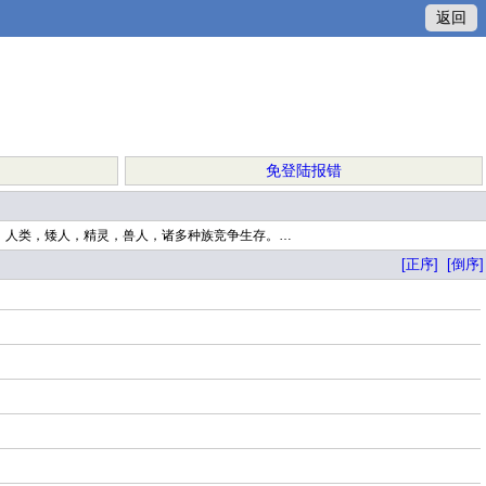
返回
免登陆报错
。人类，矮人，精灵，兽人，诸多种族竞争生存。…
[正序]
[倒序]