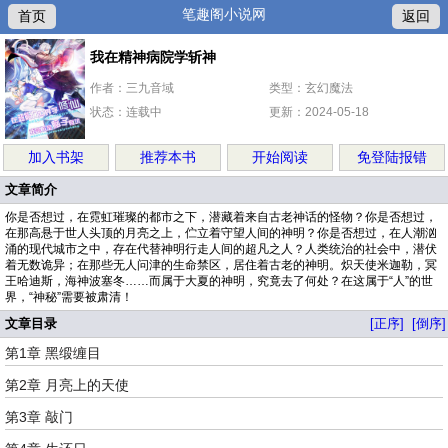
笔趣阁小说网
首页
返回
我在精神病院学斩神
作者：三九音域
类型：玄幻魔法
状态：连载中
更新：2024-05-18
加入书架
推荐本书
开始阅读
免登陆报错
文章简介
你是否想过，在霓虹璀璨的都市之下，潜藏着来自古老神话的怪物？你是否想过，
在那高悬于世人头顶的月亮之上，伫立着守望人间的神明？你是否想过，在人潮汹
涌的现代城市之中，存在代替神明行走人间的超凡之人？人类统治的社会中，潜伏
着无数诡异；在那些无人问津的生命禁区，居住着古老的神明。炽天使米迦勒，冥
王哈迪斯，海神波塞冬……而属于大夏的神明，究竟去了何处？在这属于“人”的世
界，“神秘”需要被肃清！
文章目录
[正序]
[倒序]
第1章 黑缎缠目
第2章 月亮上的天使
第3章 敲门