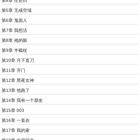
第4章 生还日
第5章 无戒空域
第6章 鬼面人
第7章 我想活
第8章 祂的眼
第9章 半截杖
第10章 月下直刀
第11章 开门
第12章 黑夜女神
第13章 他跑了
第14章 我有一个朋友
第15章 003
第16章 一直在
第17章 我的家