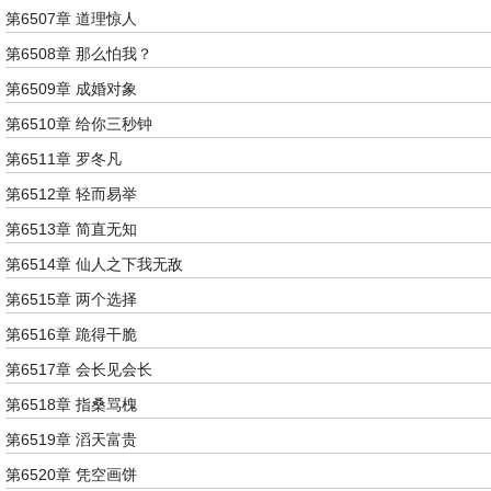
第6507章 道理惊人
第6508章 那么怕我？
第6509章 成婚对象
第6510章 给你三秒钟
第6511章 罗冬凡
第6512章 轻而易举
第6513章 简直无知
第6514章 仙人之下我无敌
第6515章 两个选择
第6516章 跪得干脆
第6517章 会长见会长
第6518章 指桑骂槐
第6519章 滔天富贵
第6520章 凭空画饼