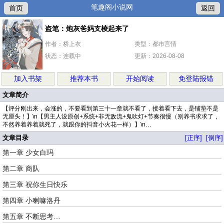
笔趣阁小说网
首页
返回
盗笔：炮灰爸妈支棱起来了
作者：桥上衣
类型：都市言情
状态：连载中
更新：2026-08-08
加入书架
推荐本书
开始阅读
免登陆报错
文章简介
【评分刚出来，会涨的，不要看到第三十一章就不看了，接着看下去，是铺垫不是
无厘头！】\n【男主人设原创+系统+非无敌流+鬼吹灯+节奏很慢（别养书求求了，
不然养着养着就死了，就跟你的抖音小火花一样）】\n…
文章目录
[正序]
[倒序]
第一章 少女白玛
第二章 商队
第三章 祝你生日快乐
第四章 小喇嘛洛丹
第五章 不断思考…