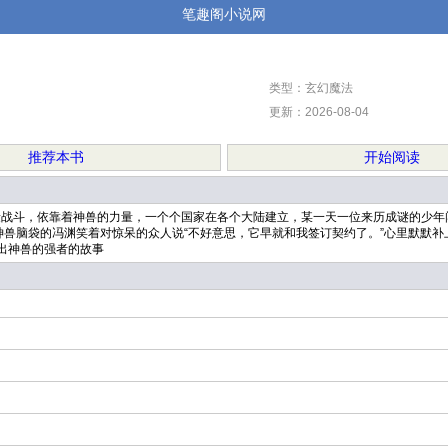
笔趣阁小说网
类型：玄幻魔法
更新：2026-08-04
推荐本书
开始阅读
战斗，依靠着神兽的力量，一个个国家在各个大陆建立，某一天一位来历成谜的少年
对惊呆的众人说“不好意思，它早就和我签订契约了。”心里默默补上一句“从它还不是神兽的时候。”
出神兽的强者的故事