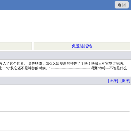
返回
免登陆报错
闯入了这个世界。 灵兽联盟：怎么又出现新的神兽了？快！快派人和它签订契约。
 --------------------------------- 冯渊“哼哼～不管是什么
[正序]
[倒序]