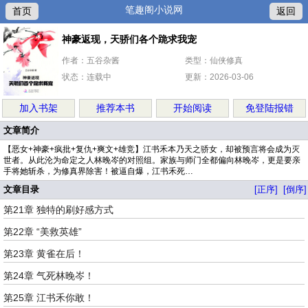
笔趣阁小说网
首页
返回
神豪返现，天骄们各个跪求我宠
作者：五谷杂酱
类型：仙侠修真
状态：连载中
更新：2026-03-06
加入书架
推荐本书
开始阅读
免登陆报错
文章简介
【恶女+神豪+疯批+复仇+爽文+雄竞】江书禾本乃天之骄女，却被预言将会成为灭
世者。从此沦为命定之人林晚岑的对照组。家族与师门全都偏向林晚岑，更是要亲
手将她斩杀，为修真界除害！被逼自爆，江书禾死…
文章目录
[正序]
[倒序]
第21章 独特的刷好感方式
第22章 “美救英雄”
第23章 黄雀在后！
第24章 气死林晚岑！
第25章 江书禾你敢！