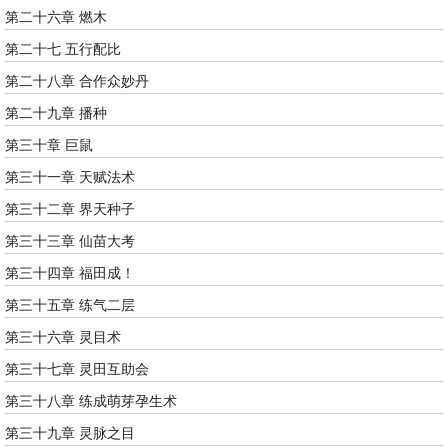
第二十六章 燃木
第二十七 五行配比
第二十八章 合作众妙丹
第二十九章 播种
第三十章 巨鼠
第三十一章 天赋法术
第三十二章 界天种子
第三十三章 仙苗大考
第三十四章 福田成！
第三十五章 练气二层
第三十六章 灵目术
第三十七章 灵田互助会
第三十八章 练成萌芽孕生术
第三十九章 灵脉之目