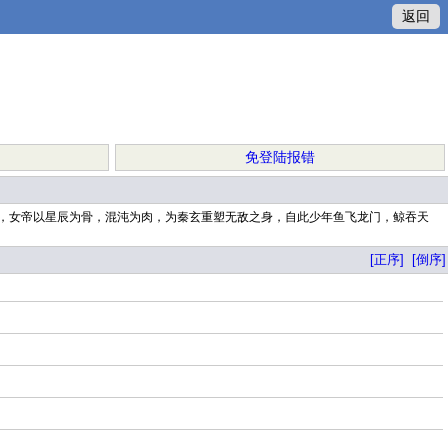
返回
免登陆报错
之际，女帝以星辰为骨，混沌为肉，为秦玄重塑无敌之身，自此少年鱼飞龙门，鲸吞天
[正序]
[倒序]