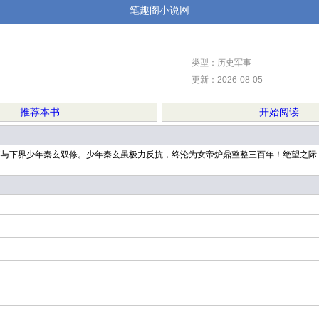
笔趣阁小说网
类型：历史军事
更新：2026-08-05
推荐本书
开始阅读
临，要与下界少年秦玄双修。少年秦玄虽极力反抗，终沦为女帝炉鼎整整三百年！绝望