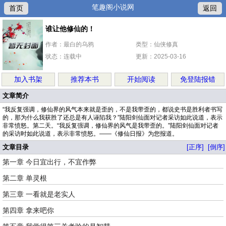
笔趣阁小说网
首页
返回
谁让他修仙的！
作者：最白的乌鸦
类型：仙侠修真
状态：连载中
更新：2025-03-16
加入书架
推荐本书
开始阅读
免登陆报错
文章简介
“我反复强调，修仙界的风气本来就是歪的，不是我带歪的，都说史书是胜利者书写
的，那为什么我获胜了还总是有人诬陷我？”陆阳剑仙面对记者采访如此说道，表示
非常愤怒。第二天。“我反复强调，修仙界的风气是我带歪的。”陆阳剑仙面对记者
的采访时如此说道，表示非常愤怒。——《修仙日报》为您报道。
文章目录
[正序]
[倒序]
第一章 今日宜出行，不宜作弊
第二章 单灵根
第三章 一看就是老实人
第四章 拿来吧你