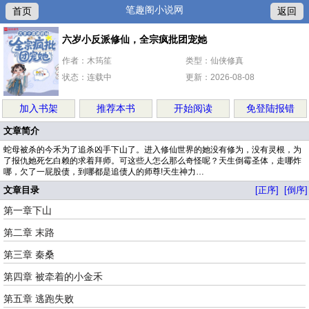
笔趣阁小说网
首页
返回
六岁小反派修仙，全宗疯批团宠她
作者：木筠笙
类型：仙侠修真
状态：连载中
更新：2026-08-08
加入书架
推荐本书
开始阅读
免登陆报错
文章简介
蛇母被杀的今禾为了追杀凶手下山了。进入修仙世界的她没有修为，没有灵根，为
了报仇她死乞白赖的求着拜师。可这些人怎么那么奇怪呢？天生倒霉圣体，走哪炸
哪，欠了一屁股债，到哪都是追债人的师尊!天生神力…
文章目录
[正序]
[倒序]
第一章下山
第二章 末路
第三章 秦桑
第四章 被牵着的小金禾
第五章 逃跑失败