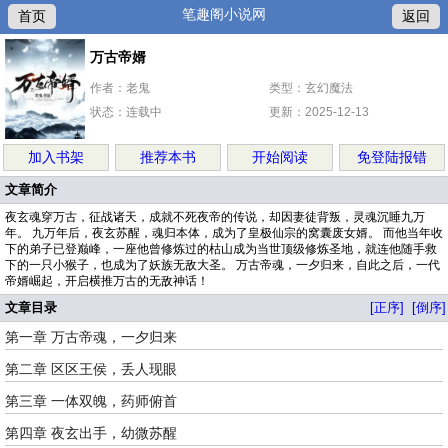
笔趣阁小说网
首页
返回
万古帝婿
作者：老鬼
类型：玄幻魔法
状态：连载中
更新：2025-12-13
加入书架
推荐本书
开始阅读
免登陆报错
文章简介
夜玄魂穿万古，征战诸天，成就不死夜帝的传说，却因妻徒背叛，灵魂沉睡九万
年。 九万年后，夜玄苏醒，魂归本体，成为了皇极仙宗的窝囊废女婿。 而他当年收
下的弟子已登巅峰，一座他曾修炼过的枯山成为当世顶级修炼圣地，就连他随手救
下的一只小猴子，也成为了妖族无敌大圣。 万古帝魂，一夕归来，自此之后，一代
帝婿崛起，开启横推万古的无敌神话！
文章目录
[正序]
[倒序]
第一章 万古帝魂，一夕归来
第二章 区区王侯，丢人现眼
第三章 一体双魄，药师俯首
第四章 夜玄出手，幼微苏醒