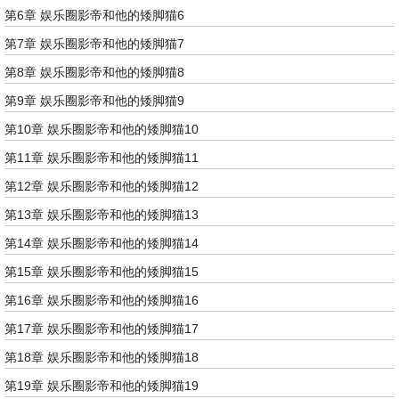
第6章 娱乐圈影帝和他的矮脚猫6
第7章 娱乐圈影帝和他的矮脚猫7
第8章 娱乐圈影帝和他的矮脚猫8
第9章 娱乐圈影帝和他的矮脚猫9
第10章 娱乐圈影帝和他的矮脚猫10
第11章 娱乐圈影帝和他的矮脚猫11
第12章 娱乐圈影帝和他的矮脚猫12
第13章 娱乐圈影帝和他的矮脚猫13
第14章 娱乐圈影帝和他的矮脚猫14
第15章 娱乐圈影帝和他的矮脚猫15
第16章 娱乐圈影帝和他的矮脚猫16
第17章 娱乐圈影帝和他的矮脚猫17
第18章 娱乐圈影帝和他的矮脚猫18
第19章 娱乐圈影帝和他的矮脚猫19