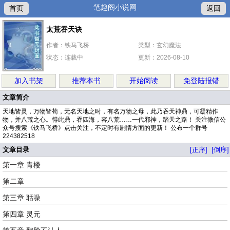
笔趣阁小说网
首页
返回
太荒吞天诀
作者：铁马飞桥
类型：玄幻魔法
状态：连载中
更新：2026-08-10
加入书架
推荐本书
开始阅读
免登陆报错
文章简介
天地皆灵，万物皆苟，无名天地之时，有名万物之母，此乃吞天神鼎，可凝精作
物，并八荒之心。得此鼎，吞四海，容八荒……一代邪神，踏天之路！ 关注微信公
众号搜索《铁马飞桥》点击关注，不定时有剧情方面的更新！ 公布一个群号
224382518
文章目录
[正序]
[倒序]
第一章 青楼
第二章
第三章 聒噪
第四章 灵元