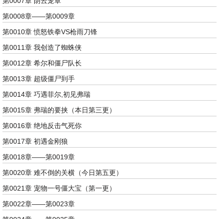
第0007章 阴云笼罩
第0008章——第0009章
第0010章 愤怒铁拳VS枪雨刀锋
第0011章 我创造了蜘蛛侠
第0012章 希尔和僵尸队长
第0013章 超级僵尸到手
第0014章 巧遇菲尔,初见弗瑞
第0015章 弗瑞的要挟（本日第三更）
第0016章 绝地反击气死你
第0017章 初遇金刚狼
第0018章——第0019章
第0020章 难不倒的关横（今日第五更）
第0021章 宠物一号僵大宝（第一更）
第0022章——第0023章