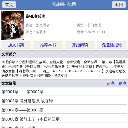
笔趣阁小说网
首页
返回
御魂者传奇
作者：沙之愚者
类型：玄幻魔法
状态：连载中
更新：2025-12-11
加入书架
推荐本书
开始阅读
免登陆报错
文章简介
本书的每个分卷都是独立故事，全新人物、全新设定、全新世界！ 第一卷【美漫英
雄】已完结 卷【奇幻大陆】已完结 第三卷【历史长河上古篇】连载中…… 本书互
动沙窝扣【四七零八四二二四三（4－7－0－8－4－2－2－4－3）】欢迎各方朋友
来畅所欲言！ 感谢阅文书评团提供书评支持
文章目录
[正序]
[倒序]
第0001章——第0002章
第0003章 意外遭遇,对战丧钟
第0004章——第0005章
第0006章 被盯上了（本日第三更）