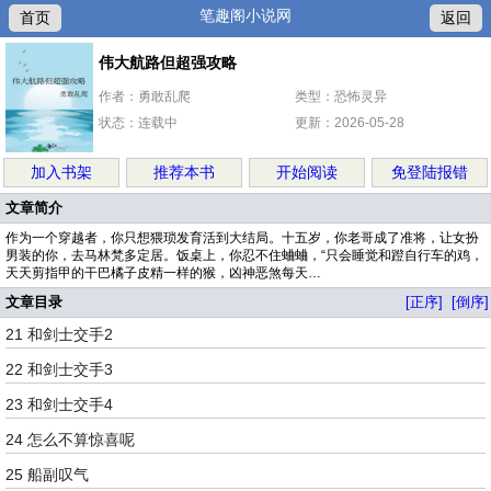
笔趣阁小说网
首页
返回
伟大航路但超强攻略
作者：勇敢乱爬
类型：恐怖灵异
状态：连载中
更新：2026-05-28
加入书架
推荐本书
开始阅读
免登陆报错
文章简介
作为一个穿越者，你只想猥琐发育活到大结局。十五岁，你老哥成了准将，让女扮
男装的你，去马林梵多定居。饭桌上，你忍不住蛐蛐，“只会睡觉和蹬自行车的鸡，
天天剪指甲的干巴橘子皮精一样的猴，凶神恶煞每天…
文章目录
[正序]
[倒序]
21 和剑士交手2
22 和剑士交手3
23 和剑士交手4
24 怎么不算惊喜呢
25 船副叹气