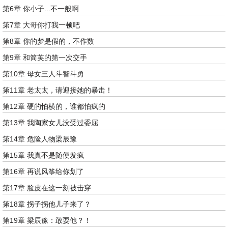
第6章 你小子...不一般啊
第7章 大哥你打我一顿吧
第8章 你的梦是假的，不作数
第9章 和简芙的第一次交手
第10章 母女三人斗智斗勇
第11章 老太太，请迎接她的暴击！
第12章 硬的怕横的，谁都怕疯的
第13章 我陶家女儿没受过委屈
第14章 危险人物梁辰豫
第15章 我真不是随便发疯
第16章 再说风筝给你划了
第17章 脸皮在这一刻被击穿
第18章 拐子拐他儿子来了？
第19章 梁辰豫：敢耍他？！