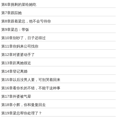
第6章挑剩的菜给她吃
第7章跟踪她
第8章跟着梁总，他不会亏待你
第9章梁总：带饭
第10章别吵了，日子还得过
第11章你妈来公司找你
第12章对婆婆动手了
第13章距离她很近
第14章登记离婚
第15章以后没男人要，可别哭着回来
第16章看你长的不错，不能干这种事
第17章外婆被气晕
第18章小辉，你和曼曼回去
第19章梁总帮你处理了？