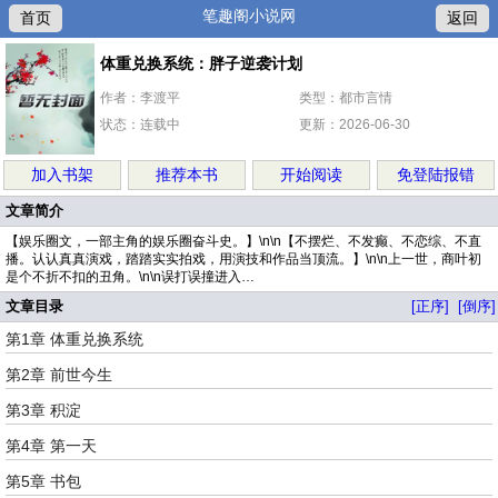
笔趣阁小说网
首页
返回
体重兑换系统：胖子逆袭计划
作者：李渡平
类型：都市言情
状态：连载中
更新：2026-06-30
加入书架
推荐本书
开始阅读
免登陆报错
文章简介
【娱乐圈文，一部主角的娱乐圈奋斗史。】\n\n【不摆烂、不发癫、不恋综、不直
播。认认真真演戏，踏踏实实拍戏，用演技和作品当顶流。】\n\n上一世，商叶初
是个不折不扣的丑角。\n\n误打误撞进入…
文章目录
[正序]
[倒序]
第1章 体重兑换系统
第2章 前世今生
第3章 积淀
第4章 第一天
第5章 书包