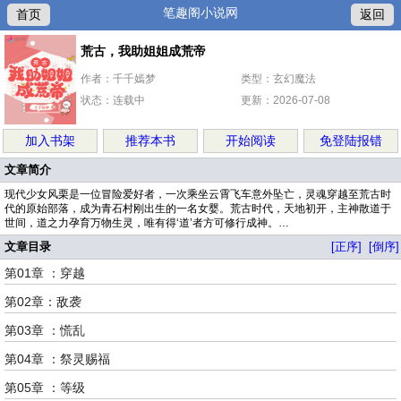
笔趣阁小说网
首页
返回
荒古，我助姐姐成荒帝
作者：千千嫣梦
类型：玄幻魔法
状态：连载中
更新：2026-07-08
加入书架
推荐本书
开始阅读
免登陆报错
文章简介
现代少女风栗是一位冒险爱好者，一次乘坐云霄飞车意外坠亡，灵魂穿越至荒古时
代的原始部落，成为青石村刚出生的一名女婴。荒古时代，天地初开，主神散道于
世间，道之力孕育万物生灵，唯有得‘道’者方可修行成神。…
文章目录
[正序]
[倒序]
第01章 ：穿越
第02章：敌袭
第03章 ：慌乱
第04章 ：祭灵赐福
第05章 ：等级