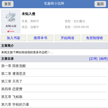
笔趣阁小说网
首页
返回
未知入侵
作者：荆柯守
类型：玄幻魔法
状态：连载中
更新：2026-08-05
加入书架
推荐本书
开始阅读
免登陆报错
文章简介
来阅文旗下网站阅读我的更多作品吧！…
文章目录
[正序]
[倒序]
第一章 雨夜觉醒
第二章 遭遇恶灵
第三章 天亮了
第四章 恋爱费
第五章 飞鲸旗
第六章 学校的力量