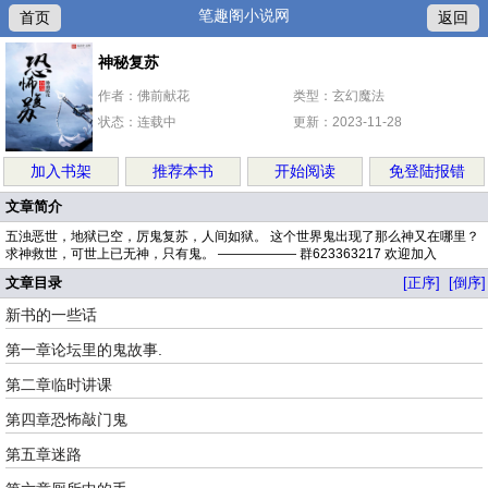
笔趣阁小说网
首页
返回
神秘复苏
作者：佛前献花
类型：玄幻魔法
状态：连载中
更新：2023-11-28
加入书架
推荐本书
开始阅读
免登陆报错
文章简介
五浊恶世，地狱已空，厉鬼复苏，人间如狱。 这个世界鬼出现了那么神又在哪里？
求神救世，可世上已无神，只有鬼。 —————— 群623363217 欢迎加入
文章目录
[正序]
[倒序]
新书的一些话
第一章论坛里的鬼故事.
第二章临时讲课
第四章恐怖敲门鬼
第五章迷路