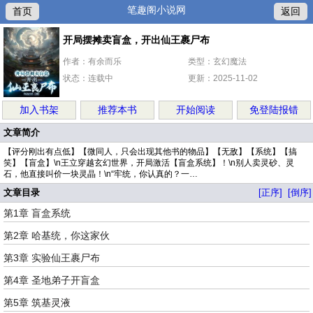
笔趣阁小说网
首页
返回
开局摆摊卖盲盒，开出仙王裹尸布
作者：有余而乐
类型：玄幻魔法
状态：连载中
更新：2025-11-02
加入书架
推荐本书
开始阅读
免登陆报错
文章简介
【评分刚出有点低】【微同人，只会出现其他书的物品】【无敌】【系统】【搞
笑】【盲盒】\n王立穿越玄幻世界，开局激活【盲盒系统】！\n别人卖灵砂、灵
石，他直接叫价一块灵晶！\n“牢统，你认真的？一…
文章目录
[正序]
[倒序]
第1章 盲盒系统
第2章 哈基统，你这家伙
第3章 实验仙王裹尸布
第4章 圣地弟子开盲盒
第5章 筑基灵液