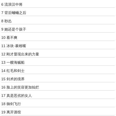
6 流浪汉中将
7 背后蛐蛐之后
8 秒怂
9 她还是个孩子
10 看不爽
11 冰块·暴雉嘴
12 刚才显现出来的力量
13 一艘海贼船
14 红毛和剑士
15 剑术的境界
16 脸上的笑容更加灿烂
17 真是恶劣的女人
18 御剑飞行
19 离开酒馆