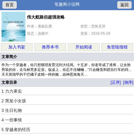
笔趣阁小说网
首页
返回
伟大航路但超强攻略
作者：勇敢乱爬
类型：恐怖灵异
状态：连载中
更新：2026-05-28
加入书架
推荐本书
开始阅读
免登陆报错
文章简介
作为一个穿越者，你只想猥琐发育活到大结局。十五岁，你老哥成了准将，让女扮
男装的你，去马林梵多定居。饭桌上，你忍不住蛐蛐，“只会睡觉和蹬自行车的鸡，
天天剪指甲的干巴橘子皮精一样的猴，凶神恶煞每天…
文章目录
[正序]
[倒序]
1 力力果实
2 黑发小女孩
3 生日礼物
4 一些事情
5 穿越者的经历