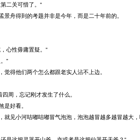
第二关可惜了。”
孟景舟得到的考题并非是今年，而是二十年前的。
，心性毋庸置疑。”
。”
，觉得他们两个怎么都跟老实人沾不上边。
着四周，忘记刚才发生了什么。
煞是好看。
，就见小河咕嘟咕嘟冒气泡泡，泡泡越冒越多越冒越大，
还是这把灵器开山斧，亦或者是这把仙器开天斧？”