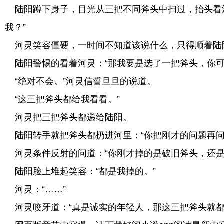
陆阳蹲下身子，目光从三把不同斧头中扫过，抬头看河
我？”
河灵笑容僵硬，一时间不知道该说什么，只得顺着陆阳
陆阳警惕的看着河灵：“那我要是选了一把斧头，你可
“绝对不会。”河灵信誓旦旦的说道。
“这三把斧头都给我看看。”
河灵把三把斧头都递给陆阳。
陆阳转手就把斧头都扔进河里：“你把刚才的问题再问
河灵条件反射的问道：“你刚才掉的是破旧斧头，还是
陆阳脸上堆起笑容：“都是我掉的。”
河灵：“……”
河灵咬牙道：“真是诚实的年轻人，那这三把斧头就都