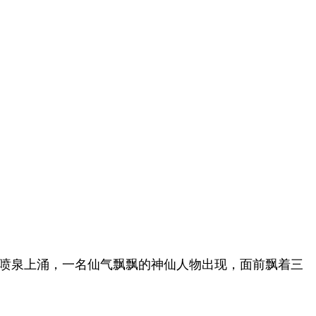
喷泉上涌，一名仙气飘飘的神仙人物出现，面前飘着三