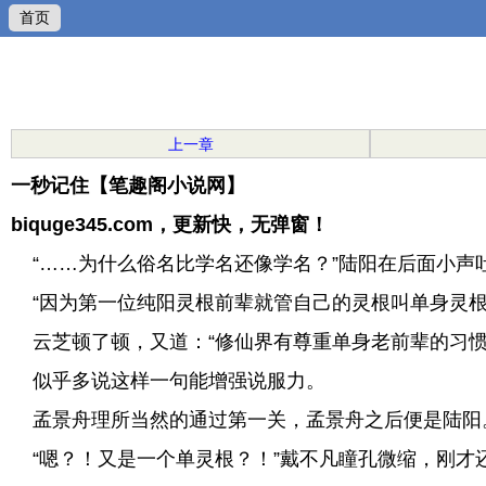
首页
上一章
一秒记住【笔趣阁小说网】
biquge345.com，更新快，无弹窗！
“……为什么俗名比学名还像学名？”陆阳在后面小声
“因为第一位纯阳灵根前辈就管自己的灵根叫单身灵根
云芝顿了顿，又道：“修仙界有尊重单身老前辈的习惯
似乎多说这样一句能增强说服力。
孟景舟理所当然的通过第一关，孟景舟之后便是陆阳
“嗯？！又是一个单灵根？！”戴不凡瞳孔微缩，刚才