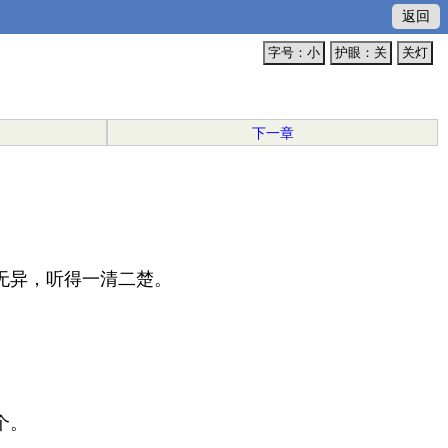
返回
字号：小
护眼：关
关灯
下一章
无异，听得一清二楚。
个。