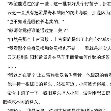
“希望能通过的多一些，这一批有好几个好苗子，折在
云芝一直没有把孟景舟和陆阳的踢出考验，那是因为
“也不知道是哪位长老卖的。”
“戴师弟觉得谁能通过第二关？”
“自然是那个上古蛮族，上古蛮族是出了名的心地单纯
“我看那个单身灵根和剑灵根也不错，一看就是老实人
云芝想到陆阳和孟景舟在马车里商量如何作弊的场景
……
“我这是在哪？”上古蛮族壮汉名叫蛮骨，他疑惑的看
他手持一根破旧的斧头，站在河边，小河波光粼粼，
蛮骨手滑了一下，破旧斧头掉入小河，蛮骨刚想去捞
把样式不同的斧头。
“年轻人，我是河灵，你刚才掉的是这把破旧的斧头，