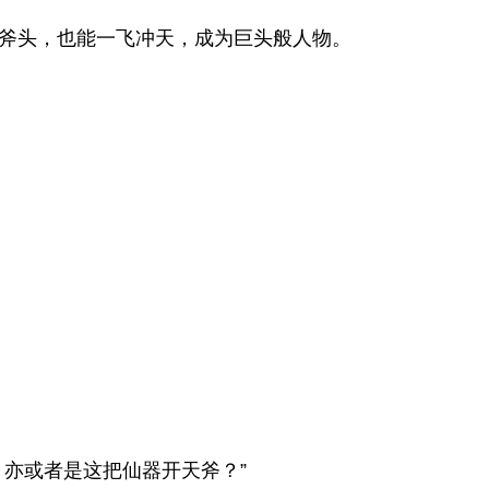
斧头，也能一飞冲天，成为巨头般人物。
。
亦或者是这把仙器开天斧？”