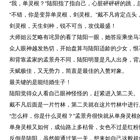
“我，单灵根？”陆阳指了指自己，心脏砰砰砰的跳，
“不错，你是变异单灵根，剑灵根。”戴不凡肯定点头
剑灵根，天生剑种，锐不可当，攻伐最盛！
大师姐云芝略有诧异的看了陆阳一眼，她答应乘坐马
众人眼神越发热切，开始盘算与陆阳适龄的少女，恨
和背靠孟家的孟景舟不同，陆阳明显是凡人出身，背
天赋极佳，又无势力，简直是最佳的入赘对象。
最关键的是能结婚生子！
陆阳觉得众人看自己眼神怪怪的，赶紧进入第二关。
戴不凡后面是一片竹林，第二关就在这片竹林中进行
“怎么样，你是什么灵根？”孟景舟很快就从单身灵根
单身灵根又如何，成仙路上多枯骨，女色不过是红粉
反倒是陆阳，虽然能通过第一关，想来如自己这般超