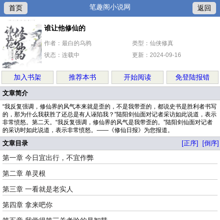
笔趣阁小说网
首页
返回
谁让他修仙的
作者：最白的乌鸦
类型：仙侠修真
状态：连载中
更新：2024-09-16
加入书架
推荐本书
开始阅读
免登陆报错
文章简介
“我反复强调，修仙界的风气本来就是歪的，不是我带歪的，都说史书是胜利者书写
的，那为什么我获胜了还总是有人诬陷我？”陆阳剑仙面对记者采访如此说道，表示
非常愤怒。第二天。“我反复强调，修仙界的风气是我带歪的。”陆阳剑仙面对记者
的采访时如此说道，表示非常愤怒。——《修仙日报》为您报道。
文章目录
[正序]
[倒序]
第一章 今日宜出行，不宜作弊
第二章 单灵根
第三章 一看就是老实人
第四章 拿来吧你