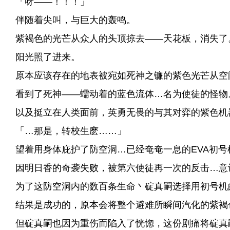
「呀——！！！」
伴随着尖叫，与巨大的轰鸣。
紫褐色的光芒从众人的头顶掠去——天花板，消失了
阳光照了进来。
原本应该存在的地表被宛如死神之镰的紫色光芒从空
看到了死神——蠕动着的蓝色流体…名为使徒的怪物
以及挺立在人类面前，英勇无畏的与其对弈的紫色机
「…那是，转校生麽……」
望着用身体庇护了防空洞…已经奄奄一息的EVA初号
因明日香的奇袭失败，被第六使徒再一次的反击…意
为了这防空洞内的数百条生命丶碇真嗣选择用初号机
结果是成功的，原本会将整个避难所瞬间汽化的紫褐
但碇真嗣也因为重伤而陷入了恍惚，这份剧痛将碇真