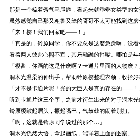
那是一个梳着秀气马尾辫，看起来就乖乖女类型的女
虽然感觉自己那又粗鲁又笨的哥哥不太可能找到这麽
「来！樱！我们回家吧——！」
「真是的，铃原同学，你不要总是这麽急躁啊，没看
看着两人彼此心照不宣，其乐融融的拌嘴。哪怕是年
「樱酱，你画的这是什麽啊？卡通片里面的人物麽？
洞木光温柔的伸出手，帮助铃原樱整理衣领，收拾好
「才不是卡通片呢！光的大巨人是真的存在的——！
听到卡通片这三个字，之前才衍生出来的对于洞木光
铃原樱皱起眉头，撅起嘴巴，气鼓鼓的闹着别扭。
「啊，这就是铃原同学说过的那个…」
洞木光恍然大悟，拿起画纸，端详着上面的图案。