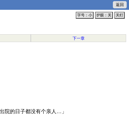
返回
字号：小
护眼：关
关灯
下一章
出院的日子都没有个亲人…」