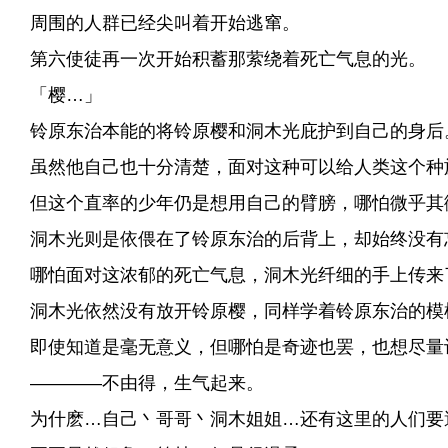
周围的人群已经尖叫着开始逃窜。
第六使徒再一次开始积蓄那萦绕着死亡气息的光。
「樱…」
铃原东治本能的将铃原樱和洞木光庇护到自己的身后
虽然他自己也十分清楚，面对这种可以给人类这个种
但这个直率的少年仍是想用自己的臂膀，哪怕微乎其
洞木光则是依偎在了铃原东治的后背上，却始终没有
哪怕面对这浓郁的死亡气息，洞木光纤细的手上传来
洞木光依然没有放开铃原樱，同样学着铃原东治的模
即使知道是毫无意义，但哪怕是奇迹也罢，也想尽量
————不由得，生气起来。
为什麽…自己丶哥哥丶洞木姐姐…还有这里的人们要