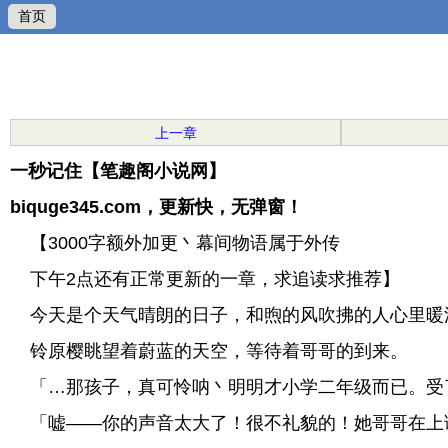
首页
上一章
一秒记住【笔趣阁小说网】
biquge345.com，更新快，无弹窗！
【3000字额外加更丶幕间物语属于外传
下午2点还有正常更新的一章，求追读求推荐】
今天是个天气晴朗的日子，和煦的风吹拂的人心里暖
铃原樱眺望着蔚蓝的天空，等待着哥哥的到来。
「…那孩子，真可怜呐丶明明才小学二年级而已。受
「嘘——你的声音太大了！很不礼貌的！她哥哥在上