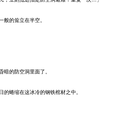
一般的耸立在半空。
昏暗的防空洞里面了。
日的蜷缩在这冰冷的钢铁棺材之中。