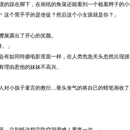
凛的踩在脚下，在画纸的角落还能看到一个梳着辫子的小
丶这个黑乎乎的是使徒？然后这个小女孩就是你？」
樱展露出了开心的笑颜。
样。」
会有如同特摄电影里面一样，在人类危急关头忽然出现拯
有理由惹他的妹妹不高兴。
人对小孩子童言的敷衍…垂头丧气的将自己的蜡笔画收了
民，立刻抵达指定防空洞避难！重复一次…」