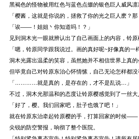
黑褐色的怪物被用红色与蓝色点缀的银色巨人威风凛
「樱酱，这就是你说的，拯救了你的光之巨人麽？那
「诶——！姐姐丶你知道吗！？」
见到洞木光一眼就辨认出了自己画面上的内容，铃原
「嗯，铃原同学跟我说过。画的真好呢~好像真的一
洞木光露出温柔的笑容，虽然她并不相信世界上真的
但毕竟自己对铃原东治心怀情愫，自己无论怎样都没
「…………就是真的，是存在的，才不是乱说…」
不过，洞木光那温和的态度让铃原樱感觉到了一丝大
「好了，樱。我们回家吧，肚子也饿了吧！」
就在铃原东治牵起铃原樱的手，打算回家的时候——
尖锐的防空警报，响彻了整个医院。
「特别紧急事态宣告！特别紧急事态宣告！请所有居