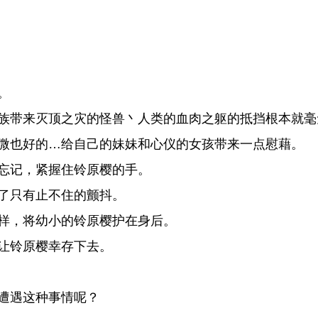
。
族带来灭顶之灾的怪兽丶人类的血肉之躯的抵挡根本就毫
微也好的…给自己的妹妹和心仪的女孩带来一点慰藉。
忘记，紧握住铃原樱的手。
了只有止不住的颤抖。
样，将幼小的铃原樱护在身后。
让铃原樱幸存下去。
遭遇这种事情呢？