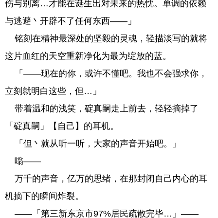
伤与别离…才能在诞生出对未来的热忱。单调的依赖
与逃避丶开辟不了任何东西——」
铭刻在精神最深处的坚毅的灵魂，轻描淡写的就将
这片血红的天空重新净化为最为绽放的蓝。
「——现在的你，或许不懂吧。我也不会强求你，
立刻就明白这些，但…」
带着温和的浅笑，碇真嗣走上前去，轻轻摘掉了
「碇真嗣」【自己】的耳机。
「但丶就从听一听，大家的声音开始吧。」
嗡——
万千的声音，亿万的思绪，在那封闭自己内心的耳
机摘下的瞬间炸裂。
——「第三新东京市97%居民疏散完毕…」——