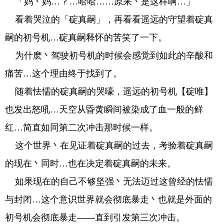
「妈丶妈…？…哈哈……原来丶是这样啊…」
看着哭泣的「碇真嗣」，再看看遥远的守望着碇真
嗣的初号机…碇真嗣释怀的苦笑了一下。
为什麽丶驾驶初号机的时候会感觉到如此的辛酸和
痛苦…这个理由终于找到了。
随着怯懦的碇真嗣的哭嚎，遥远的初号机【碇唯】
也发出怒吼…天空从昏黄瞬间被染成了血一般的鲜
红…简直如同第二次冲击那时候一样。
这个世界丶在见证着碇真嗣的过去，考验着碇真嗣
的现在丶同时…也在决定着碇真嗣的未来。
如果现在的自己不够坚强丶无法迈过这曾经的怯懦
与封闭…这个意识世界就会彻底暴走丶也就是外面的
初号机会彻底暴走——直到引发第三次冲击。