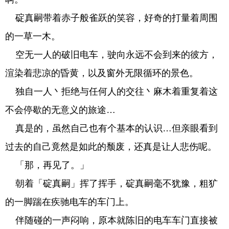
碇真嗣带着赤子般雀跃的笑容，好奇的打量着周围
的一草一木。
空无一人的破旧电车，驶向永远不会到来的彼方，
渲染着悲凉的昏黄，以及窗外无限循环的景色。
独自一人丶拒绝与任何人的交往丶麻木着重复着这
不会停歇的无意义的旅途…
真是的，虽然自己也有个基本的认识…但亲眼看到
过去的自己竟然是如此的颓废，还真是让人悲伤呢。
「那，再见了。」
朝着「碇真嗣」挥了挥手，碇真嗣毫不犹豫，粗犷
的一脚踹在疾驰电车的车门上。
伴随碰的一声闷响，原本就陈旧的电车车门直接被