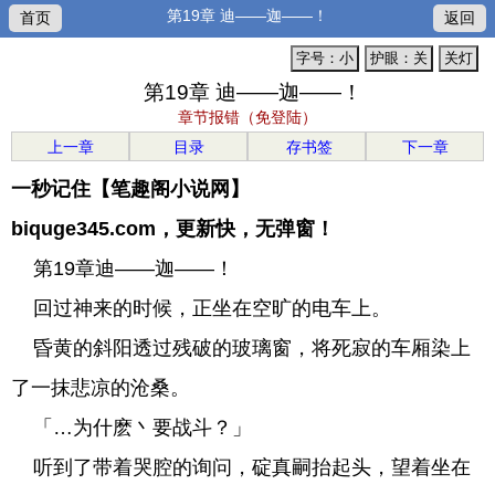
第19章 迪——迦——！
首页
返回
字号：小
护眼：关
关灯
第19章 迪——迦——！
章节报错（免登陆）
上一章
目录
存书签
下一章
一秒记住【笔趣阁小说网】
biquge345.com，更新快，无弹窗！
第19章迪——迦——！
回过神来的时候，正坐在空旷的电车上。
昏黄的斜阳透过残破的玻璃窗，将死寂的车厢染上
了一抹悲凉的沧桑。
「…为什麽丶要战斗？」
听到了带着哭腔的询问，碇真嗣抬起头，望着坐在