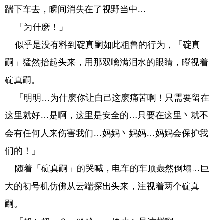
踹下车去，瞬间消失在了视野当中…
「为什麽！」
似乎是没有料到碇真嗣如此粗鲁的行为，「碇真
嗣」猛然抬起头来，用那双噙满泪水的眼睛，瞪视着
碇真嗣。
「明明…为什麽你让自己这麽痛苦啊！只需要留在
这里就好…是啊，这里是安全的…只要在这里丶就不
会有任何人来伤害我们…妈妈丶妈妈…妈妈会保护我
们的！」
随着「碇真嗣」的哭喊，电车的车顶轰然倒塌…巨
大的初号机仿佛从云端探出头来，注视着两个碇真
嗣。