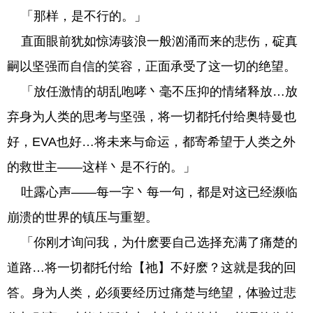
「那样，是不行的。」
直面眼前犹如惊涛骇浪一般汹涌而来的悲伤，碇真
嗣以坚强而自信的笑容，正面承受了这一切的绝望。
「放任激情的胡乱咆哮丶毫不压抑的情绪释放…放
弃身为人类的思考与坚强，将一切都托付给奥特曼也
好，EVA也好…将未来与命运，都寄希望于人类之外
的救世主——这样丶是不行的。」
吐露心声——每一字丶每一句，都是对这已经濒临
崩溃的世界的镇压与重塑。
「你刚才询问我，为什麽要自己选择充满了痛楚的
道路…将一切都托付给【祂】不好麽？这就是我的回
答。身为人类，必须要经历过痛楚与绝望，体验过悲