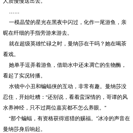
人质慢慢送出去。
……
一模晶莹的星光在黑夜中闪过，化作一尾游鱼，亲
昵在纤细的手指旁游来游去。
就在超级英雄忙碌之时，曼纳莎在干吗？她在喝茶
看戏。
她单手逗弄着游鱼，借助水中还未凋亡的生物酶，
看起了实况转播。
水镜中小丑和蝙蝠侠的互动，非常有趣。曼纳莎没
忍住，开始吐糟：“还别说，看着蛮深情的，哥谭的风
水养神经，只不过两位嘉宾都不怎么养眼。”
“那个蝙蝠，有资格获得巡猎的赐福。”冰冷的声音在
曼纳莎身后响起。