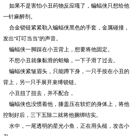
如果不是害怕小丑药物反应嘎了，蝙蝠侠只想给他
一针麻醉剂。
合金锁链紧紧勒入蝙蝠侠黑色的手套，金属碰撞，
发出“叮叮当当”的声音。
蝙蝠侠一脚踩在小丑背上，想要将他固定。
不想小丑就像黏滑的蛞蝓，一下子滑了过去。
蝙蝠侠紧皱眉头，只能蹲下身，一只手按在小丑的
背上，另一只手展开束缚锁链。
小丑扭了扭去，并不配合，
蝙蝠侠也没惯着他，膝盖压在软烂的身体上，将他
控制好后，三下五除二就将他捆绑结实。
水中，一尾透明的星光小鱼，正在用头槌，攻击小