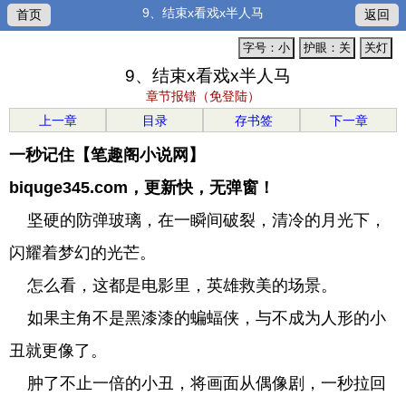
9、结束x看戏x半人马
首页
返回
字号：小
护眼：关
关灯
9、结束x看戏x半人马
章节报错（免登陆）
上一章
目录
存书签
下一章
一秒记住【笔趣阁小说网】
biquge345.com，更新快，无弹窗！
坚硬的防弹玻璃，在一瞬间破裂，清冷的月光下，
闪耀着梦幻的光芒。
怎么看，这都是电影里，英雄救美的场景。
如果主角不是黑漆漆的蝙蝠侠，与不成为人形的小
丑就更像了。
肿了不止一倍的小丑，将画面从偶像剧，一秒拉回